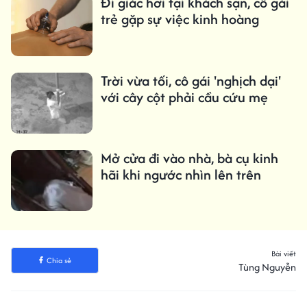
Đi giác hơi tại khách sạn, cô gái
trẻ gặp sự việc kinh hoàng
Trời vừa tối, cô gái 'nghịch dại'
với cây cột phải cầu cứu mẹ
Mở cửa đi vào nhà, bà cụ kinh
hãi khi ngước nhìn lên trên
Bài viết
Chia sẻ
Tùng Nguyễn