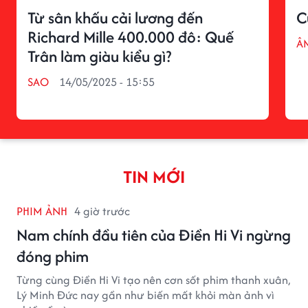
Từ sân khấu cải lương đến
C
Richard Mille 400.000 đô: Quế
Â
Trân làm giàu kiểu gì?
SAO
14/05/2025 - 15:55
TIN MỚI
PHIM ẢNH
4 giờ trước
Nam chính đầu tiên của Điền Hi Vi ngừng
đóng phim
Từng cùng Điền Hi Vi tạo nên cơn sốt phim thanh xuân,
Lý Minh Đức nay gần như biến mất khỏi màn ảnh vì