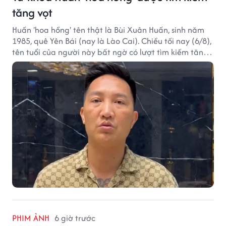
tăng vọt
Huấn 'hoa hồng' tên thật là Bùi Xuân Huấn, sinh năm
1985, quê Yên Bái (nay là Lào Cai). Chiều tối nay (6/8),
tên tuổi của người này bất ngờ có lượt tìm kiếm tăng
vọt.
PHIM ẢNH
6 giờ trước