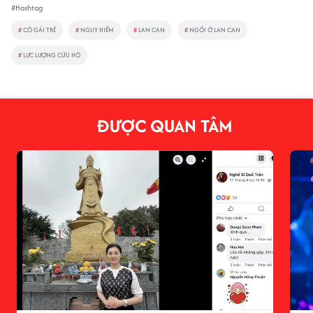
#Hashtag
#
CÔ GÁI TRẺ
#
NGUY HIỂM
#
LAN CAN
#
NGỒI Ở LAN CAN
#
LỰC LƯỢNG CỨU HỘ
ĐƯỢC QUAN TÂM