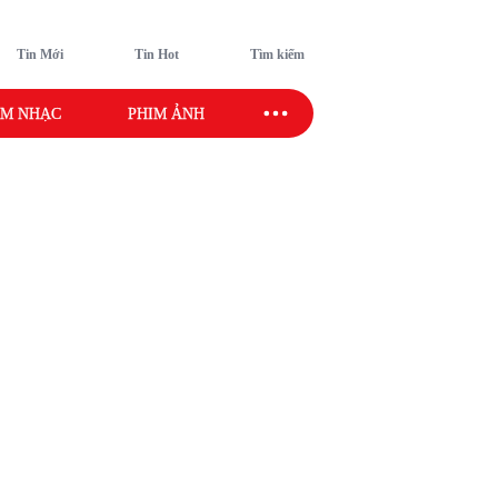
Tin Mới
Tin Hot
Tìm kiếm
M NHẠC
PHIM ẢNH
SAO SPORT