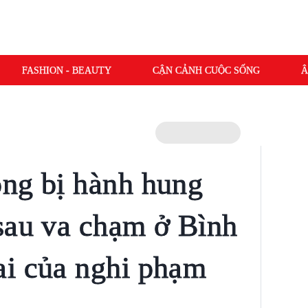
FASHION - BEAUTY
CẬN CẢNH CUỘC SỐNG
Â
ng bị hành hung
sau va chạm ở Bình
ai của nghi phạm