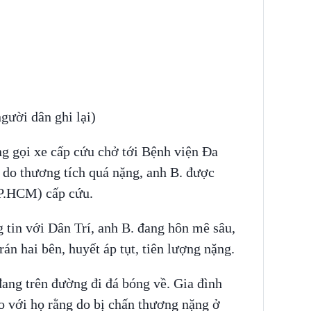
gười dân ghi lại)
g gọi xe cấp cứu chở tới Bệnh viện Đa
 do thương tích quá nặng, anh B. được
P.HCM) cấp cứu.
 tin với Dân Trí, anh B. đang hôn mê sâu,
án hai bên, huyết áp tụt, tiên lượng nặng.
đang trên đường đi đá bóng về. Gia đình
áo với họ rằng do bị chấn thương nặng ở