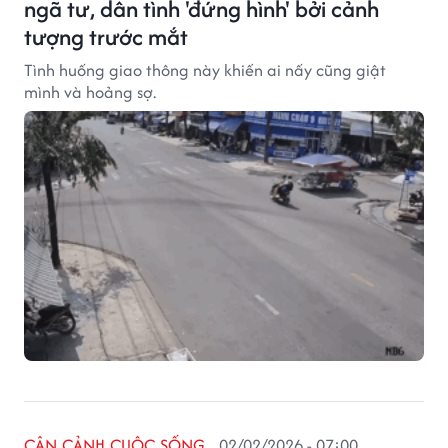
ngã tư, dân tình 'đứng hình' bởi cảnh
tượng trước mắt
Tình huống giao thông này khiến ai nấy cũng giật
mình và hoảng sợ.
CẬN CẢNH CUỘC SỐNG
02/02/2026 - 07:00