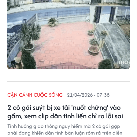
CẬN CẢNH CUỘC SỐNG
21/04/2026 - 07:38
2 cô gái suýt bị xe tải 'nuốt chửng' vào
gầm, xem clip dân tình liền chỉ ra lỗi sai
Tình huống giao thông nguy hiểm mà 2 cô gái gặp
phải đang khiến dân tình bàn luận rôm rả trên diễn