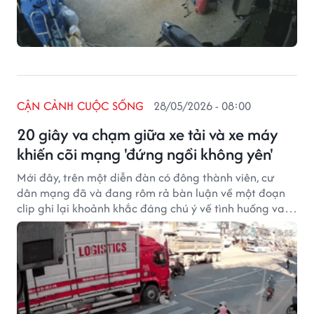
CẬN CẢNH CUỘC SỐNG
28/05/2026 - 08:00
20 giây va chạm giữa xe tải và xe máy
khiến cõi mạng 'đứng ngồi không yên'
Mới đây, trên một diễn đàn có đông thành viên, cư
dân mạng đã và đang rôm rả bàn luận về một đoạn
clip ghi lại khoảnh khắc đáng chú ý về tình huống va
chạm xảy ra giữa một xe tải và một xe máy.