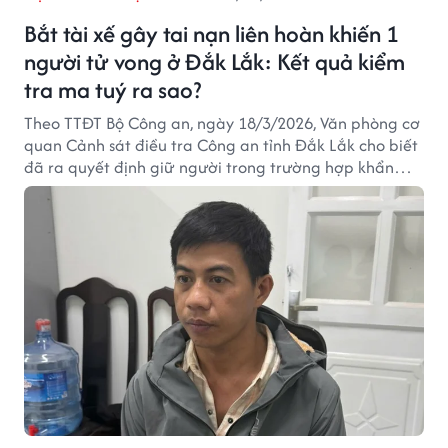
Bắt tài xế gây tai nạn liên hoàn khiến 1
người tử vong ở Đắk Lắk: Kết quả kiểm
tra ma tuý ra sao?
Theo TTĐT Bộ Công an, ngày 18/3/2026, Văn phòng cơ
quan Cảnh sát điều tra Công an tỉnh Đắk Lắk cho biết
đã ra quyết định giữ người trong trường hợp khẩn
cấp một tài xế dương tính với chất ma túy gây tai nạn
liên hoàn khiến 1 người tử vong để điều tra về hành vi
vi phạm quy định về tham gia giao thông đường bộ.