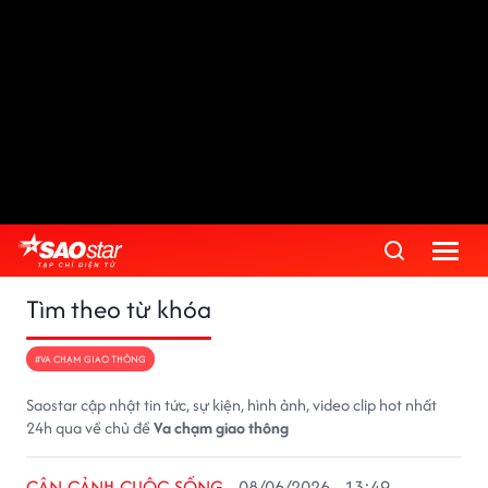
Tìm theo từ khóa
#VA CHẠM GIAO THÔNG
Saostar cập nhật tin tức, sự kiện, hình ảnh, video clip hot nhất
24h qua về chủ đề
Va chạm giao thông
CẬN CẢNH CUỘC SỐNG
08/06/2026 - 13:49