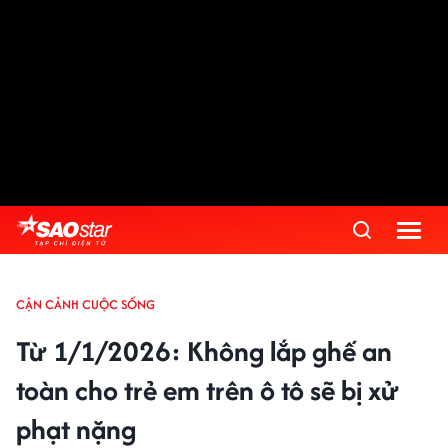
CẬN CẢNH CUỘC SỐNG
Từ 1/1/2026: Không lắp ghế an
toàn cho trẻ em trên ô tô sẽ bị xử
phạt nặng