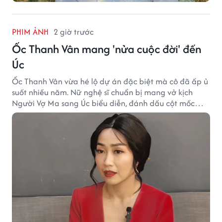
PHIM ẢNH
2 giờ trước
Ốc Thanh Vân mang 'nửa cuộc đời' đến
Úc
Ốc Thanh Vân vừa hé lộ dự án đặc biệt mà cô đã ấp ủ
suốt nhiều năm. Nữ nghệ sĩ chuẩn bị mang vở kịch
Người Vợ Ma sang Úc biểu diễn, đánh dấu cột mốc
đáng nhớ trong hành trình làm nghề.