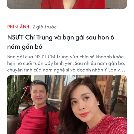
PHIM ẢNH
2 giờ trước
NSƯT Chí Trung và bạn gái sau hơn 6
năm gắn bó
Bạn gái của NSƯT Chí Trung vừa chia sẻ khoảnh khắc
hẹn hò cuối tuần đầy bình yên. Sau nhiều năm gắn bó,
chuyện tình của nam nghệ sĩ và doanh nhân Ý Lan vẫn
nhận được sự quan tâm từ công chúng.