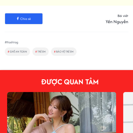
Bài viết
Chia sẻ
Yến Nguyễn
#Hashtag
#
GHẾ AN TOÀN
#
TRẺ EM
#
BẢO VỆ TRẺ EM
ĐƯỢC QUAN TÂM