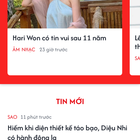
Hari Won có tin vui sau 11 năm
L
t
ÂM NHẠC
23 giờ trước
S
TIN MỚI
SAO
11 phút trước
Hiếm khi diện thiết kế táo bạo, Diệu Nhi
có hành động lạ