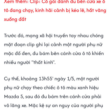
Xem thêm:
Clip: Cô gái đánh đu bên cửa xe ô
tô đang chạy, kinh hãi cảnh bị kéo lê, hất văng
xuống đất
Trước đó, mạng xã hội truyền tay nhau chóng
mặt đoạn clip ghi lại cảnh một người phụ nữ
mặc đồ đen, đu bám bên cánh cửa ô tô khiến
nhiều người "thất kinh".
Cụ thể, khoảng 13h55' ngày 1/5, một người
phụ nữ chạy theo chiếc ô tô màu xanh hiệu
Mazda 5, sau đó đu bám trên cánh cửa phải
vô lăng xe. Mặc kệ sự an nguy của người phụ