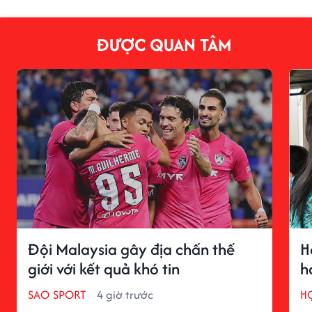
ĐƯỢC QUAN TÂM
Đội Malaysia gây địa chấn thế
H
giới với kết quả khó tin
h
SAO SPORT
4 giờ trước
H