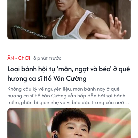
ĂN - CHƠI
8 phút trước
Loại bánh hội tụ 'mặn, ngọt và béo' ở quê
hương ca sĩ Hồ Văn Cường
Không cầu kỳ về nguyên liệu, món bánh này ở quê
hương ca sĩ Hồ Văn Cường vẫn hấp dẫn bởi sợi bánh
mềm, phần bì giòn nhẹ và vị béo đặc trưng của nước
cốt dừa.