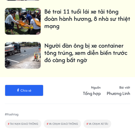
Bé trai 11 tuổi lái xe tải tông
đoàn hành hương, 8 nhà sư thiệt
mạng
Người đàn ông bị xe container
tông trúng, xem diễn biến trước
đó càng bất ngờ
Nguồn
Bài viết
Chia sẻ
Tổng hợp
Phương Linh
#Hashtag
#
TAI NẠN GIAO THÔNG
#
VA CHẠM GIAO THÔNG
#
VA CHẠM XE TẢI