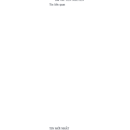
Tin liên quan
TOP
VIEW
24H
TIN MỚI NHẤT