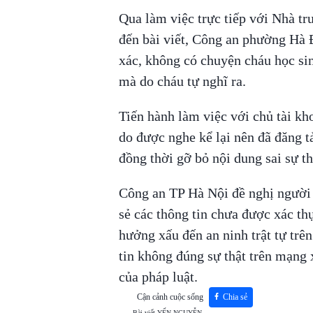
Qua làm việc trực tiếp với Nhà tr
đến bài viết, Công an phường Hà Đ
xác, không có chuyện cháu học sin
mà do cháu tự nghĩ ra.
Tiến hành làm việc với chủ tài kh
do được nghe kể lại nên đã đăng tả
đồng thời gỡ bỏ nội dung sai sự th
Công an TP Hà Nội đề nghị người d
sẻ các thông tin chưa được xác th
hưởng xấu đến an ninh trật tự trê
tin không đúng sự thật trên mạng 
của pháp luật.
Cận cảnh cuộc sống
Chia sẻ
Bài viết
YẾN NGUYỄN