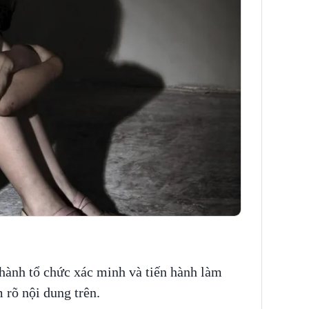
ành tổ chức xác minh và tiến hành làm
 rõ nội dung trên.