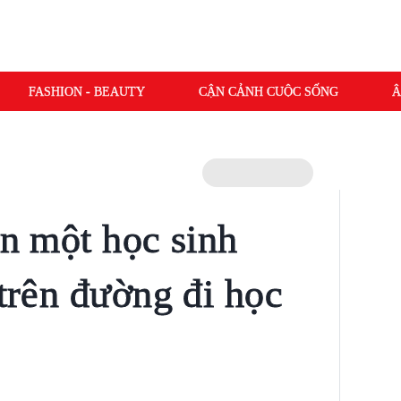
FASHION - BEAUTY
CẬN CẢNH CUỘC SỐNG
Â
in một học sinh
 trên đường đi học