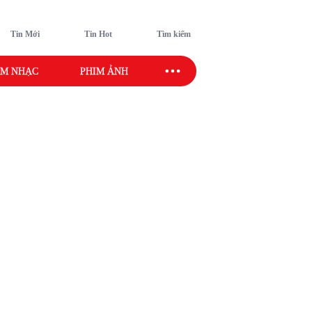
Tin Mới
Tin Hot
Tìm kiếm
M NHẠC
PHIM ẢNH
SAO SPORT