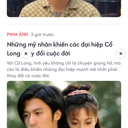
PHIM ẢNH
3 giờ trước
Những mỹ nhân khiến các đại hiệp Cổ
Long thay đổi cuộc đời
×
×
Với Cổ Long, tình yêu không chỉ là chuyện giang hồ, mà
còn là điều khiến những đại hiệp mạnh mẽ nhất phải
thay đổi cả cuộc đời.