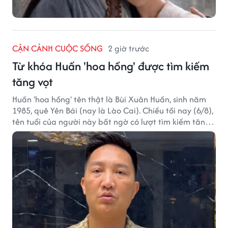
CẬN CẢNH CUỘC SỐNG
2 giờ trước
Từ khóa Huấn 'hoa hồng' được tìm kiếm
tăng vọt
Huấn 'hoa hồng' tên thật là Bùi Xuân Huấn, sinh năm
1985, quê Yên Bái (nay là Lào Cai). Chiều tối nay (6/8),
tên tuổi của người này bất ngờ có lượt tìm kiếm tăng
vọt.