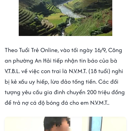
Theo Tuổi Trẻ Online, vào tối ngày 16/9, Công
an phường An Hải tiếp nhận tin báo của bà
V.T.B.L. về việc con trai là N.V.M.T. (18 tuổi) nghi
bị kẻ xấu uy hiếp, lừa đảo tống tiền. Các đối
tượng yêu cầu gia đình chuyển 200 triệu đồng
để trả nợ cá độ bóng đá cho em N.V.M.T..