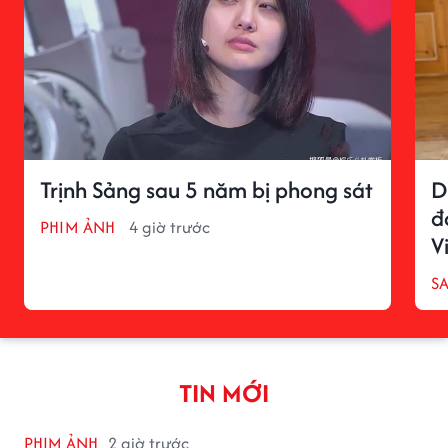
Trịnh Sảng sau 5 năm bị phong sát
D
đ
PHIM ẢNH
4 giờ trước
V
S
TIN MỚI
PHIM ẢNH
2 giờ trước