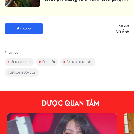
huynh
Bài viết
Chia sẻ
Vũ Ánh
#Hashtag
#
BẮT CÓC ONLINE
#
TỐNG TIỀN
#
LỪA ĐẢO TRỰC TUYẾN
#
GIẢ DANH CÔNG AN
ĐƯỢC QUAN TÂM