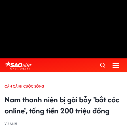
CẬN CẢNH CUỘC SỐNG
Nam thanh niên bị gài bẫy 'bắt cóc
online', tống tiền 200 triệu đồng
VŨ ÁNH