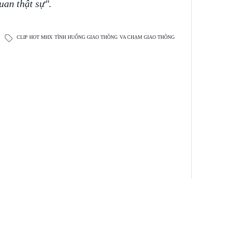
uan thật sự".
CLIP HOT MHX
TÌNH HUỐNG GIAO THÔNG
VA CHẠM GIAO THÔNG