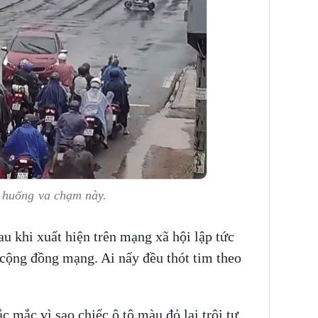
 huống va chạm này.
u khi xuất hiện trên mạng xã hội lập tức
cộng đồng mạng. Ai nấy đều thót tim theo
 mắc vì sao chiếc ô tô màu đỏ lại trôi tự