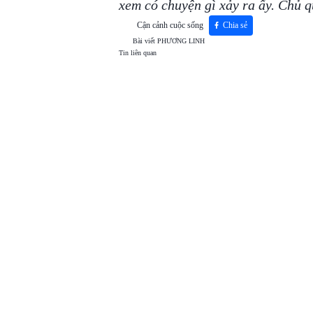
xem có chuyện gì xảy ra ấy. Chủ q
Cận cảnh cuộc sống
Chia sẻ
Bài viết
PHƯƠNG LINH
Tin liên quan
TOP
VIEW
24H