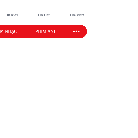
Tin Mới
Tin Hot
Tìm kiếm
M NHẠC
PHIM ẢNH
SAO SPORT