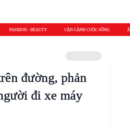
FASHION - BEAUTY
CẬN CẢNH CUỘC SỐNG
Â
 trên đường, phản
người đi xe máy