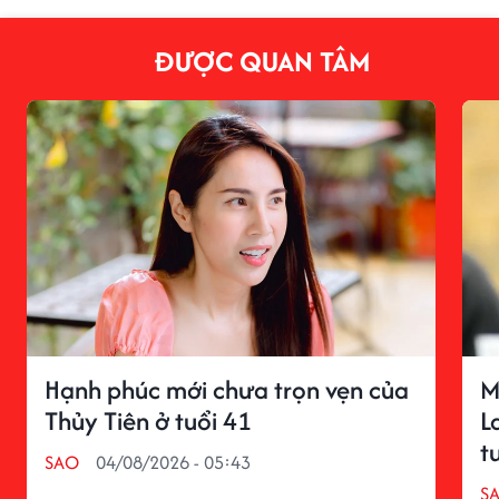
ĐƯỢC QUAN TÂM
Hạnh phúc mới chưa trọn vẹn của
M
Thủy Tiên ở tuổi 41
L
t
SAO
04/08/2026 - 05:43
S