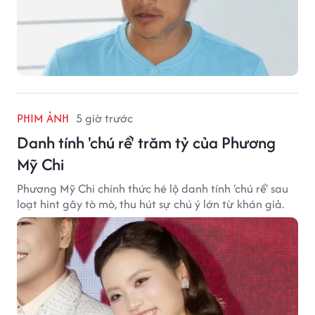
PHIM ẢNH
5 giờ trước
Danh tính 'chú rể' trăm tỷ của Phương
Mỹ Chi
Phương Mỹ Chi chính thức hé lộ danh tính 'chú rể' sau
loạt hint gây tò mò, thu hút sự chú ý lớn từ khán giả.