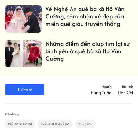
Về Nghệ An quê bà xã Hồ Văn
Cường, cảm nhận vẻ đẹp của
miền quê giàu truyền thống
Những điểm đến giúp tìm lại sự
bình yên ở quê bà xã Hồ Văn
Cường
Nguồn
Bài viết
Chia sẻ
Hùng Tuấn
Linh Chi
#Hashtag
#
BÉ TRAI BỊ BỎ RƠI
#
BÉ SƠ SINH BỊ BỎ RƠI
#
NGHỆ AN