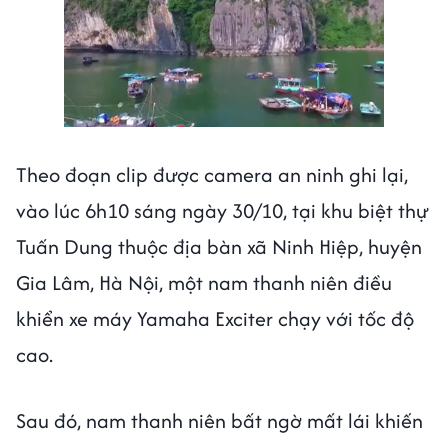
Next video in 1
Cancel
Theo đoạn clip được camera an ninh ghi lại,
vào lúc 6h10 sáng ngày 30/10, tại khu biệt thự
Tuấn Dung thuộc địa bàn xã Ninh Hiệp, huyện
Gia Lâm, Hà Nội, một nam thanh niên điều
khiển xe máy Yamaha Exciter chạy với tốc độ
cao.
Sau đó, nam thanh niên bất ngờ mất lái khiến