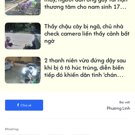
thương tâm cho nam sinh 17
tuổi
Thấy chậu cây bị ngã, chủ nhà
check camera liền thấy cảnh bất
ngờ
2 thanh niên vừa đứng dậy sau
khi bị ô tô húc trúng, diễn biến
tiếp đó khiến dân tình 'chán
không buồn nói'
Bài viết
Chia sẻ
Phương Linh
#Hashtag