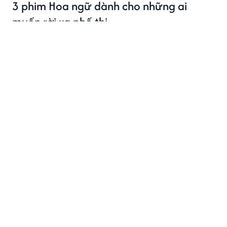
3 phim Hoa ngữ dành cho những ai
muốn rời xa phố thị
Phim Hoa ngữ gần đây ghi dấu với những câu chuyện
người trẻ rời phố thị, tìm về cuộc sống bình dị và chữa
lành, trong đó có ba tác phẩm nổi bật.