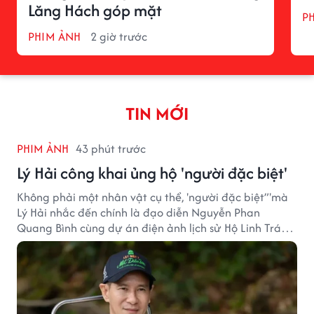
Lăng Hách góp mặt
P
PHIM ẢNH
2 giờ trước
TIN MỚI
PHIM ẢNH
43 phút trước
Lý Hải công khai ủng hộ 'người đặc biệt'
Không phải một nhân vật cụ thể, 'người đặc biệt”'mà
Lý Hải nhắc đến chính là đạo diễn Nguyễn Phan
Quang Bình cùng dự án điện ảnh lịch sử Hộ Linh Tráng
Sĩ: Bí Ẩn Mộ Vua Đinh.