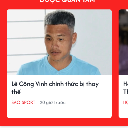
Lê Công Vinh chính thức bị thay
H
thế
T
SAO SPORT
20 giờ trước
H