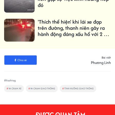
đó
'Thích thể hiện' khi lái xe đạp
trên đường, thanh niên gây ra
hành động đáng xấu hổ với 2 cô
gái
Bài viết
Chia sẻ
Phương Linh
#Hashtag
#
VA CHẠM XE
#
VA CHẠM GIAO THÔNG
#
TÌNH HUỐNG GIAO THÔNG
ĐƯỢC QUAN TÂM