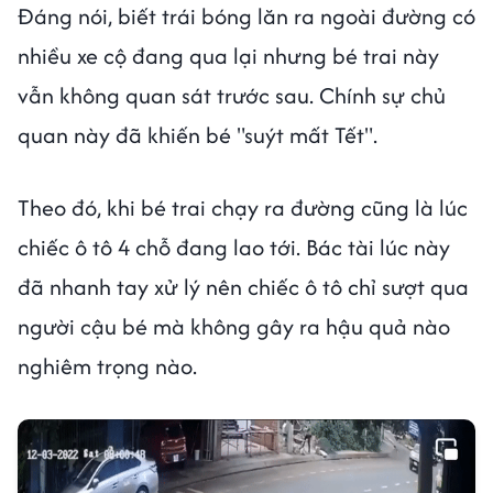
Đáng nói, biết trái bóng lăn ra ngoài đường có
nhiều xe cộ đang qua lại nhưng bé trai này
vẫn không quan sát trước sau. Chính sự chủ
quan này đã khiến bé "suýt mất Tết".
Theo đó, khi bé trai chạy ra đường cũng là lúc
chiếc ô tô 4 chỗ đang lao tới. Bác tài lúc này
đã nhanh tay xử lý nên chiếc ô tô chỉ sượt qua
người cậu bé mà không gây ra hậu quả nào
nghiêm trọng nào.