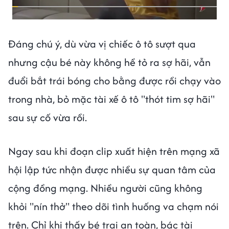
Đáng chú ý, dù vừa vị chiếc ô tô sượt qua
nhưng cậu bé này không hề tỏ ra sợ hãi, vẫn
đuổi bắt trái bóng cho bằng được rồi chạy vào
trong nhà, bỏ mặc tài xế ô tô "thót tim sợ hãi"
sau sự cố vừa rồi.
Ngay sau khi đoạn clip xuất hiện trên mạng xã
hội lập tức nhận được nhiều sự quan tâm của
cộng đồng mạng. Nhiều người cũng không
khỏi "nín thở" theo dõi tình huống va chạm nói
trên. Chỉ khi thấy bé trai an toàn, bác tài