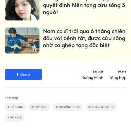
quyết định hiến tạng cứu sống 5
người
Nam ca sĩ trải qua 6 tháng chiến
đấu với bệnh tật, được cứu sống
nhờ ca ghép tạng đặc biệt
Bài viết
Photo
Chia sẻ
Hoàng Minh
Tổng hợp
#Hashtag
#
HIẾN TẠNG
#
GHÉP TẠNG
#
CỨU SỐNG NGƯỜI
#
NGHĨA CỬ CAO ĐẸP
#
SỨC KHOẺ