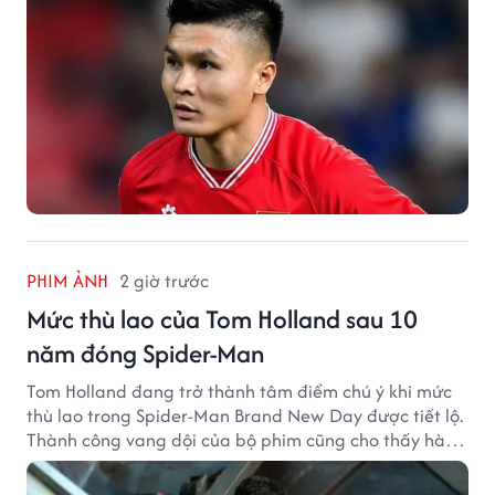
PHIM ẢNH
2 giờ trước
Mức thù lao của Tom Holland sau 10
năm đóng Spider-Man
Tom Holland đang trở thành tâm điểm chú ý khi mức
thù lao trong Spider-Man Brand New Day được tiết lộ.
Thành công vang dội của bộ phim cũng cho thấy hành
trình thăng hạng đáng chú ý của nam diễn viên sau
một thập kỷ gắn bó với vai Người Nhện.