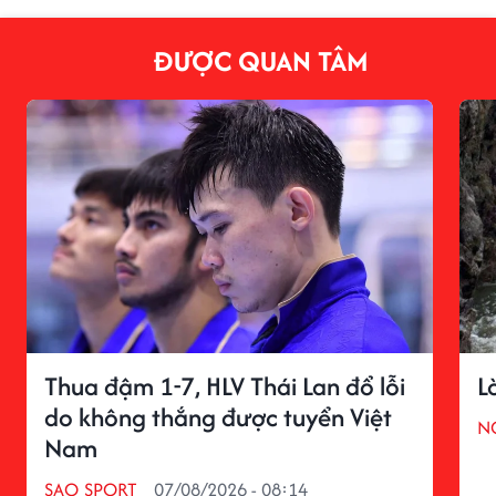
ĐƯỢC QUAN TÂM
Thua đậm 1-7, HLV Thái Lan đổ lỗi
L
do không thắng được tuyển Việt
N
Nam
SAO SPORT
07/08/2026 - 08:14