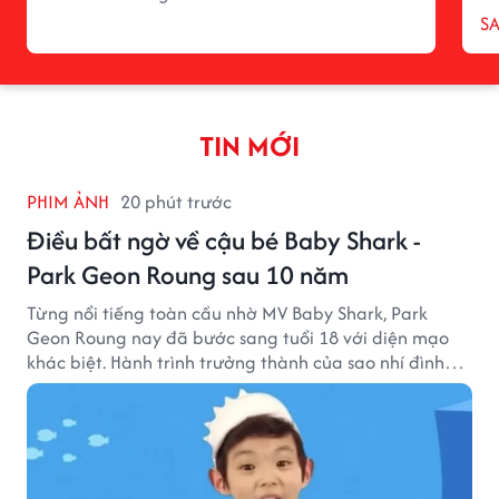
S
TIN MỚI
PHIM ẢNH
20 phút trước
Điều bất ngờ về cậu bé Baby Shark -
Park Geon Roung sau 10 năm
Từng nổi tiếng toàn cầu nhờ MV Baby Shark, Park
Geon Roung nay đã bước sang tuổi 18 với diện mạo
khác biệt. Hành trình trưởng thành của sao nhí đình
đám một thời đang thu hút sự quan tâm của nhiều
khán giả.