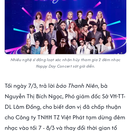
Nhiều nghệ sĩ đồng loạt xác nhận hủy tham gia 2 đêm nhạc
Happy Day Concert sát giờ diễn.
Tối ngày 7/3, trả lời
báo Thanh Niên
, bà
Nguyễn Thị Bích Ngọc, Phó giám đốc Sở VH-TT-
DL Lâm Đồng, cho biết đơn vị đã chấp thuận
cho Công ty TNHH TZ Việt Phát tạm dừng đêm
nhạc vào tối 7 - 8/3 và thay đổi thời gian tổ