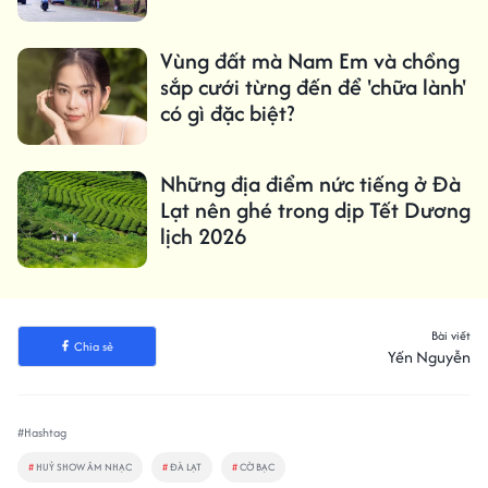
Vùng đất mà Nam Em và chồng
sắp cưới từng đến để 'chữa lành'
có gì đặc biệt?
Những địa điểm nức tiếng ở Đà
Lạt nên ghé trong dịp Tết Dương
lịch 2026
Bài viết
Chia sẻ
Yến Nguyễn
#Hashtag
#
HUỶ SHOW ÂM NHẠC
#
ĐÀ LẠT
#
CỜ BẠC