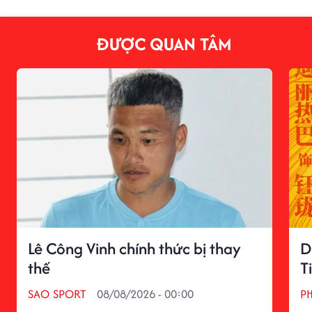
ĐƯỢC QUAN TÂM
Lê Công Vinh chính thức bị thay
D
thế
T
SAO SPORT
08/08/2026 - 00:00
P