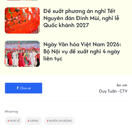
Đề xuất phương án nghỉ Tết
Nguyên đán Đinh Mùi, nghỉ lễ
Quốc khánh 2027
Ngày Văn hóa Việt Nam 2026:
Bộ Nội vụ đề xuất nghỉ 4 ngày
liên tục
Bài viết
Chia sẻ
Duy Tuấn - CTV
#Hashtag
#
NGHỈ LỄ
#
LƯƠNG
#
NGƯỜI LAO ĐỘNG