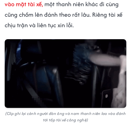
vào mặt tài xế,
một thanh niên khác đi cùng
cũng chồm lên đánh theo rất lâu. Riêng tài xế
chịu trận và liên tục xin lỗi.
(Clip ghi lại cảnh người đàn ông và nam thanh niên lao vào đánh
tới tấp tài xế công nghệ)