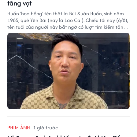
tăng vọt
Huấn 'hoa hồng' tên thật là Bùi Xuân Huấn, sinh năm
1985, quê Yên Bái (nay là Lào Cai). Chiều tối nay (6/8),
tên tuổi của người này bất ngờ có lượt tìm kiếm tăng
vọt.
PHIM ẢNH
1 giờ trước