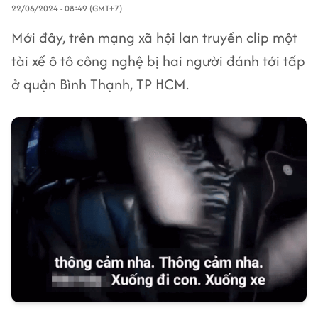
22/06/2024 - 08:49 (GMT+7)
Mới đây, trên mạng xã hội lan truyền clip một
tài xế ô tô công nghệ bị hai người đánh tới tấp
ở quận Bình Thạnh, TP HCM.