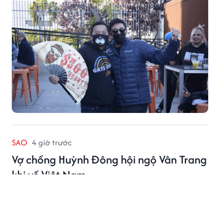
biến nghiêm trọng.
SAO
4 giờ trước
Vợ chồng Huỳnh Đông hội ngộ Vân Trang
khi về Việt Nam
Vân Trang vui vẻ khi gặp lại những người bạn thân
thiết.