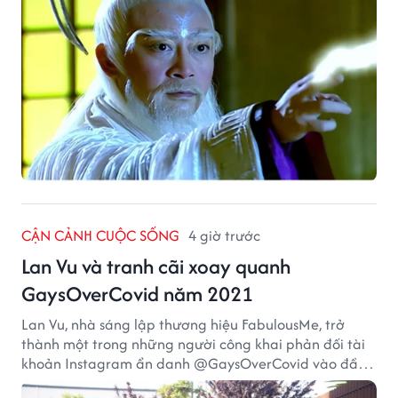
CẬN CẢNH CUỘC SỐNG
4 giờ trước
Lan Vu và tranh cãi xoay quanh
GaysOverCovid năm 2021
Lan Vu, nhà sáng lập thương hiệu FabulousMe, trở
thành một trong những người công khai phản đối tài
khoản Instagram ẩn danh @GaysOverCovid vào đầu
năm 2021, trong bối cảnh đại dịch COVID-19 vẫn diễn