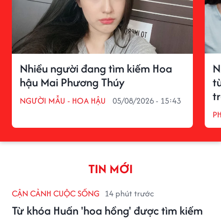
Nhiều người đang tìm kiếm Hoa
N
hậu Mai Phương Thúy
t
t
NGƯỜI MẪU - HOA HẬU
05/08/2026 - 15:43
P
TIN MỚI
CẬN CẢNH CUỘC SỐNG
14 phút trước
Từ khóa Huấn 'hoa hồng' được tìm kiếm