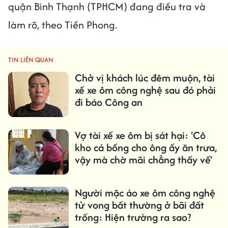
quận Bình Thạnh (TPHCM) đang điều tra và
làm rõ, theo Tiền Phong.
TIN LIÊN QUAN
Chở vị khách lúc đêm muộn, tài
xế xe ôm công nghệ sau đó phải
đi báo Công an
Vợ tài xế xe ôm bị sát hại: 'Cô
kho cá bống cho ông ấy ăn trưa,
vậy mà chờ mãi chẳng thấy về'
Người mặc áo xe ôm công nghệ
tử vong bất thường ở bãi đất
trống: Hiện trường ra sao?