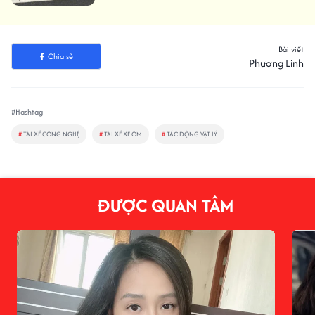
Bài viết
Chia sẻ
Phương Linh
#Hashtag
#
TÀI XẾ CÔNG NGHỆ
#
TÀI XẾ XE ÔM
#
TÁC ĐỘNG VẬT LÝ
ĐƯỢC QUAN TÂM