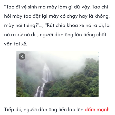
"Tao đi vệ sinh mà mày làm gì dữ vậy. Tao chỉ
hỏi mày tao đặt lại mày có chạy hay là không,
mày nói tiếng?"..., "Rút chìa khóa xe nó ra đi, lôi
nó ra xử nó đi", người đàn ông lớn tiếng chất
vấn tài xế.
Tiếp đó, người đàn ông liền lao lên
đấm mạnh