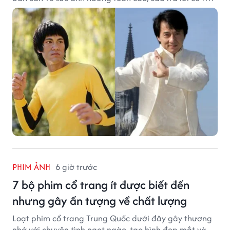
khiến nhiều khán giả bất ngờ.
PHIM ẢNH
6 giờ trước
7 bộ phim cổ trang ít được biết đến
nhưng gây ấn tượng về chất lượng
Loạt phim cổ trang Trung Quốc dưới đây gây thương
nhớ với chuyện tình ngọt ngào, tạo hình đẹp mắt và