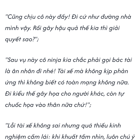
"Cũng chịu cô này đấy! Đi cứ như đường nhà
mình vậy. Rồi gây hậu quả thế kia thì giải
quyết sao?";
"Sau vụ này cô ninja kia chắc phải gọi bác tài
là ân nhân đi nhé! Tài xế mà không kịp phản
ứng thì không biết có toàn mạng không nữa.
Đi kiểu thế gây họa cho người khác, còn tự
chuốc họa vào thân nữa chứ!";
"Lỗi tài xế không sai nhưng quá thiếu kinh
nghiệm cầm lái: khi khuất tầm nhìn, luôn chú ý