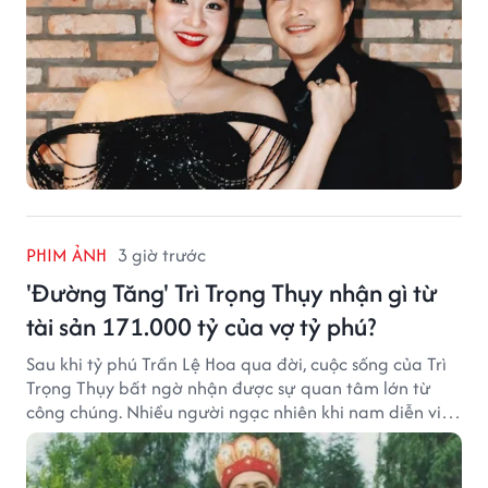
PHIM ẢNH
3 giờ trước
'Đường Tăng' Trì Trọng Thụy nhận gì từ
tài sản 171.000 tỷ của vợ tỷ phú?
Sau khi tỷ phú Trần Lệ Hoa qua đời, cuộc sống của Trì
Trọng Thụy bất ngờ nhận được sự quan tâm lớn từ
công chúng. Nhiều người ngạc nhiên khi nam diễn viên
nổi tiếng với vai Đường Tăng không xuất hiện trong
danh sách thừa kế khối tài sản hàng chục tỷ NDT.