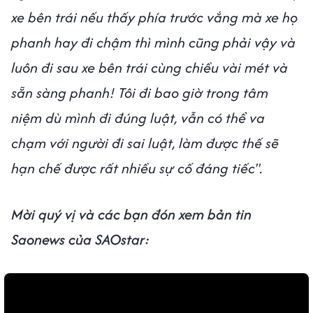
xe bên trái nếu thấy phía trước vắng mà xe họ
phanh hay đi chậm thì mình cũng phải vậy và
luôn đi sau xe bên trái cùng chiều vài mét và
sẵn sàng phanh! Tôi đi bao giờ trong tâm
niệm dù mình đi đúng luật, vẫn có thể va
chạm với người đi sai luật, làm được thế sẽ
hạn chế được rất nhiều sự cố đáng tiếc".
Mời quý vị và các bạn đón xem bản tin
Saonews của SAOstar: