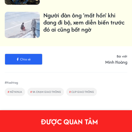
Người đàn ông 'mất hồn' khi
đang đi bộ, xem diễn biến trước
đó ai cũng bất ngờ
Bài viết
Chia sẻ
Minh Hoàng
#Hashtag
#
NỮ NINJA
#
VA CHẠM GIAO THÔNG
#
CLIP GIAO THÔNG
ĐƯỢC QUAN TÂM