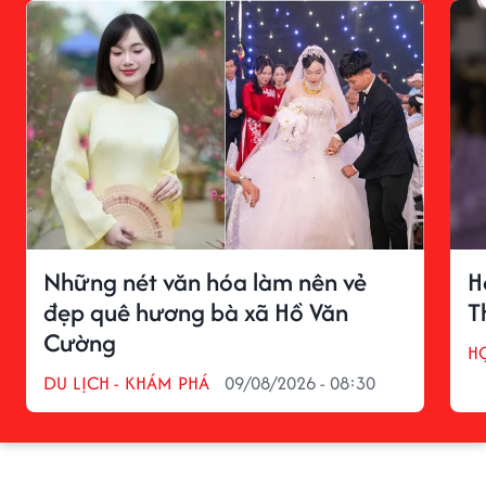
Những nét văn hóa làm nên vẻ
H
đẹp quê hương bà xã Hồ Văn
T
Cường
H
DU LỊCH - KHÁM PHÁ
09/08/2026 - 08:30