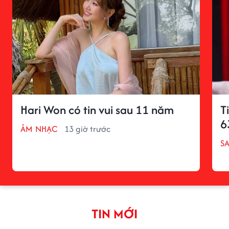
Hari Won có tin vui sau 11 năm
T
6
ÂM NHẠC
13 giờ trước
S
TIN MỚI