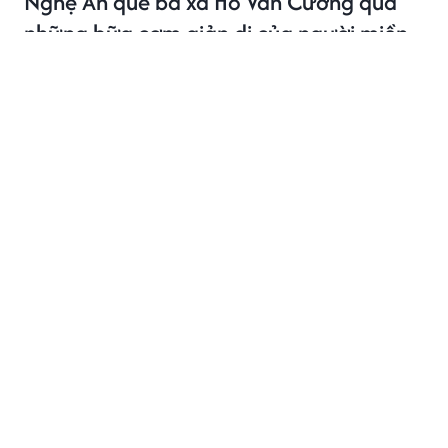
Nghệ An quê bà xã Hồ Văn Cường qua
những bữa cơm giản dị của người miền
núi
Không cầu kỳ, bữa cơm ở vùng phía Tây của tỉnh Nghệ
An - quê hương bà xã Hồ Văn Cường, vẫn cuốn hút bởi
những sản vật gần gũi và hương vị đậm đà, mộc mạc
của núi rừng.