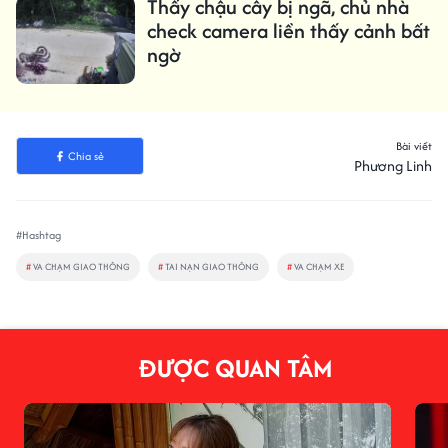
Thấy chậu cây bị ngã, chủ nhà
check camera liền thấy cảnh bất
ngờ
Bài viết
Chia sẻ
Phương Linh
#Hashtag
#
VA CHẠM GIAO THÔNG
#
TAI NẠN GIAO THÔNG
#
VA CHẠM XE
ĐƯỢC QUAN TÂM