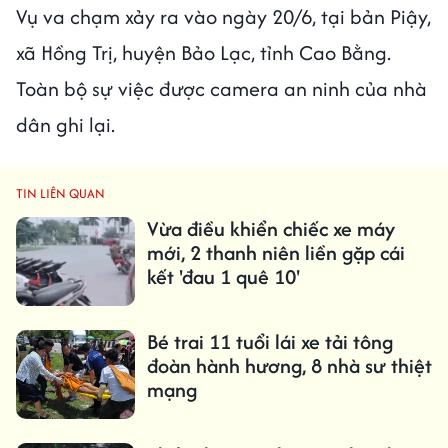
Vụ va chạm xảy ra vào ngày 20/6, tại bản Piậy,
xã Hồng Trị, huyện Bảo Lạc, tỉnh Cao Bằng.
Toàn bộ sự việc được camera an ninh của nhà
dân ghi lại.
TIN LIÊN QUAN
Vừa điều khiển chiếc xe máy
mới, 2 thanh niên liền gặp cái
kết 'đau 1 quê 10'
Bé trai 11 tuổi lái xe tải tông
đoàn hành hương, 8 nhà sư thiệt
mạng