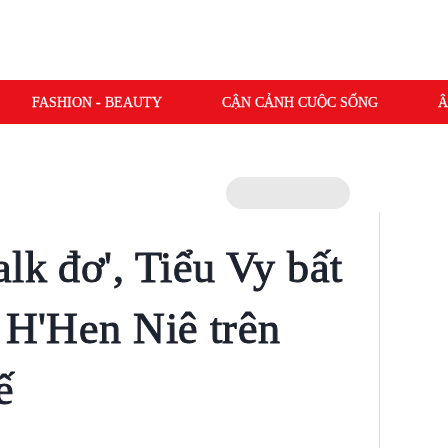
FASHION - BEAUTY
CẬN CẢNH CUỘC SỐNG
Â
lk đơ', Tiểu Vy bất
' H'Hen Niê trên
ế