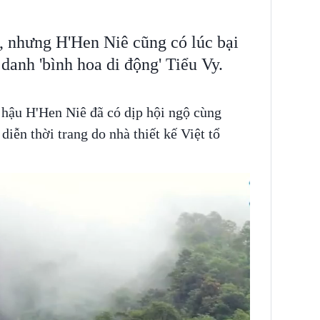
, nhưng H'Hen Niê cũng có lúc bại
danh 'bình hoa di động' Tiểu Vy.
hậu H'Hen Niê đã có dịp hội ngộ cùng
diễn thời trang do nhà thiết kế Việt tổ
Next video in 3
Cancel