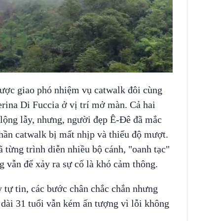
được giao phó nhiệm vụ catwalk đôi cùng
rina Di Fuccia ở vị trí mở màn. Cả hai
 lộng lẫy, nhưng, người đẹp Ê-Đê đã mắc
phần catwalk bị mất nhịp và thiếu độ mượt.
 từng trình diễn nhiều bộ cánh, "oanh tạc"
g vẫn để xảy ra sự cố là khó cảm thông.
 tự tin, các bước chân chắc chắn nhưng
 dài 31 tuổi vẫn kém ấn tượng vì lỗi không