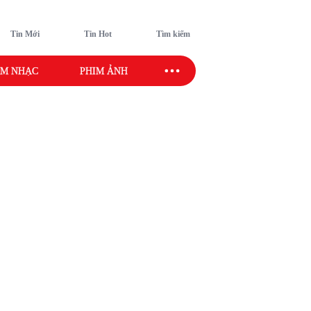
Tin Mới
Tin Hot
Tìm kiếm
M NHẠC
PHIM ẢNH
SAO SPORT