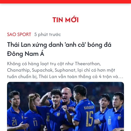
TIN MỚI
SAO SPORT
5 phút trước
Thái Lan xứng danh 'anh cả' bóng đá
Đông Nam Á
Không có hàng loạt trụ cột như Theerathon,
Chanathip, Supachok, Suphanat, lại chỉ có hơn một
tuần chuẩn bị, Thái Lan vẫn toàn thắng cả 4 trận và
giữ sạch lưới tại AFF Cup 2026.