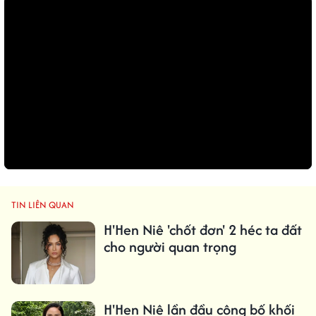
TIN LIÊN QUAN
H'Hen Niê 'chốt đơn' 2 héc ta đất
cho người quan trọng
H'Hen Niê lần đầu công bố khối