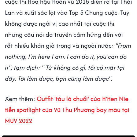
cuộc thi Hoa hậu Hoàn vũ 2018 diễn ra tại Thái
Lan và xuất sắc lọt vào Top 5 Chung cuộc. Tuy
không được ngôi vị cao nhất tại cuộc thi
nhưng câu nói đã truyền cảm hứng đến với
rất nhiều khán giả trong và ngoài nước:
"From
nothing, I'm here I am. I can do it, you can do
it", tạm dịch: " Từ không có gì, tôi có mặt tại
đây. Tôi làm được, bạn cũng làm được".
Xem thêm:
Outfit 'tàu lá chuối' của H'Hen Nie
tiễn spotlight của Vũ Thu Phương bay màu tại
MUV 2022