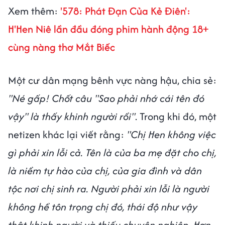
Xem thêm:
'578: Phát Đạn Của Kẻ Điên':
H'Hen Niê lần đầu đóng phim hành động 18+
cùng nàng thơ Mắt Biếc
Một cư dân mạng bênh vực nàng hậu, chia sẻ:
"Né gấp! Chốt câu "Sao phải nhớ cái tên đó
vậy" là thấy khinh người rồi"
. Trong khi đó, một
netizen khác lại viết rằng:
"Chị Hen không việc
gì phải xin lỗi cả. Tên là của ba mẹ đặt cho chị,
là niềm tự hào của chị, của gia đình và dân
tộc nơi chị sinh ra. Người phải xin lỗi là người
không hề tôn trọng chị đó, thái độ như vậy
thật khinh người và thiếu chuyên nghiệp. Hơn