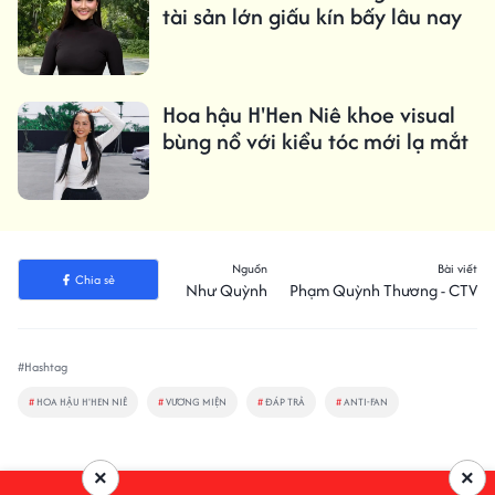
tài sản lớn giấu kín bấy lâu nay
Hoa hậu H'Hen Niê khoe visual
bùng nổ với kiểu tóc mới lạ mắt
Nguồn
Bài viết
Chia sẻ
Như Quỳnh
Phạm Quỳnh Thương - CTV
#Hashtag
#
HOA HẬU H'HEN NIÊ
#
VƯƠNG MIỆN
#
ĐÁP TRẢ
#
ANTI-FAN
×
×