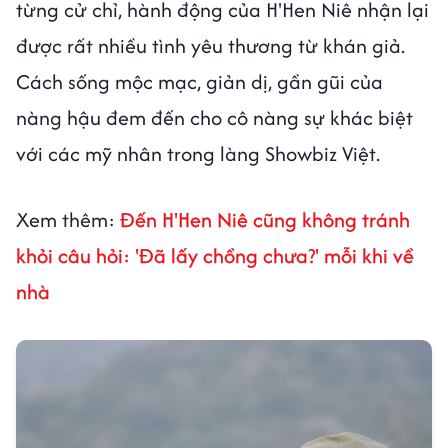
từng cử chỉ, hành động của H'Hen Niê nhận lại
được rất nhiều tình yêu thương từ khán giả.
Cách sống mộc mạc, giản dị, gần gũi của
nàng hậu đem đến cho cô nàng sự khác biệt
với các mỹ nhân trong làng Showbiz Việt.
Xem thêm:
Đến H'Hen Niê cũng không tránh
khỏi câu hỏi: 'Đã lấy chồng chưa?' mỗi khi về
nhà