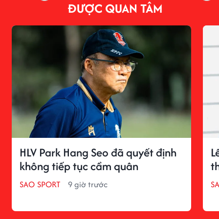
ĐƯỢC QUAN TÂM
HLV Park Hang Seo đã quyết định
L
không tiếp tục cầm quân
t
SAO SPORT
9 giờ trước
S