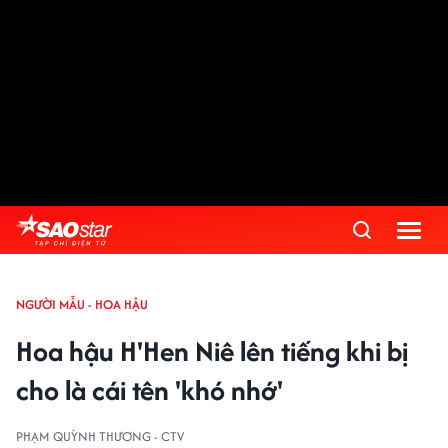
NGƯỜI MẪU - HOA HẬU
Hoa hậu H'Hen Niê lên tiếng khi bị
cho là cái tên 'khó nhớ'
PHẠM QUỲNH THƯƠNG - CTV