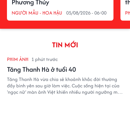
Phương Thúy
t
NGƯỜI MẪU - HOA HẬU
05/08/2026 - 06:00
P
TIN MỚI
PHIM ẢNH
1 phút trước
Tăng Thanh Hà ở tuổi 40
Tăng Thanh Hà vừa chia sẻ khoảnh khắc đời thường
đầy bình yên sau giờ làm việc. Cuộc sống hiện tại của
'ngọc nữ' màn ảnh Việt khiến nhiều người ngưỡng mộ
sau hơn một thập kỷ rời xa ánh đèn sân khấu.