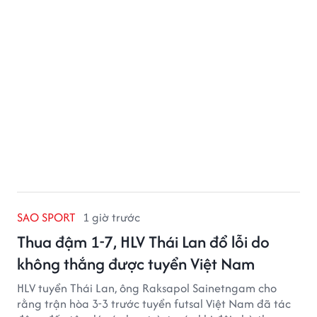
mẹ không phải sự nghèo khó, mà là khi các con phải
chứng kiến những tổn thương trong chính ngôi nhà
của mình.
SAO SPORT
1 giờ trước
Thua đậm 1-7, HLV Thái Lan đổ lỗi do
không thắng được tuyển Việt Nam
HLV tuyển Thái Lan, ông Raksapol Sainetngam cho
rằng trận hòa 3-3 trước tuyển futsal Việt Nam đã tác