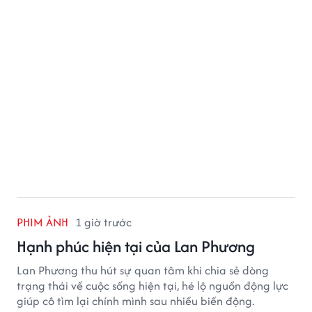
đặt câu hỏi liệu bộ phim mới của Tom Holland có thể
phá kỷ lục mà No Way Home từng thiết lập hay không.
PHIM ẢNH
1 giờ trước
Hạnh phúc hiện tại của Lan Phương
Lan Phương thu hút sự quan tâm khi chia sẻ dòng
trạng thái về cuộc sống hiện tại, hé lộ nguồn động lực
giúp cô tìm lại chính mình sau nhiều biến động.