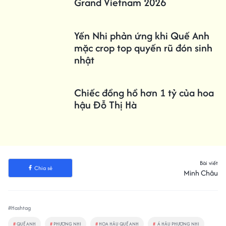
Grand Vietnam 2026
Yến Nhi phản ứng khi Quế Anh
mặc crop top quyến rũ đón sinh
nhật
Chiếc đồng hồ hơn 1 tỷ của hoa
hậu Đỗ Thị Hà
Bài viết
Chia sẻ
Minh Châu
#Hashtag
#
QUẾ ANH
#
PHƯƠNG NHI
#
HOA HẬU QUẾ ANH
#
Á HẬU PHƯƠNG NHI