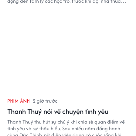
động đến tâm lý các học trò, trước khi đội nhà thua
đậm Nga 1-7.
PHIM ẢNH
2 giờ trước
Thanh Thuý nói về chuyện tình yêu
Thanh Thuý thu hút sự chú ý khi chia sẻ quan điểm về
tình yêu và sự thấu hiểu. Sau nhiều năm đồng hành
cùng Đức Thịnh, nữ diễn viên đang có cuộc sống khiến