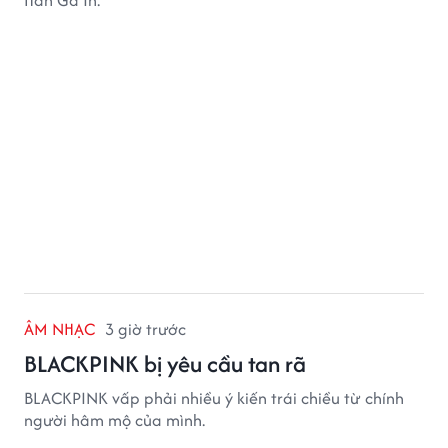
Han Ga In.
ÂM NHẠC
3 giờ trước
BLACKPINK bị yêu cầu tan rã
BLACKPINK vấp phải nhiều ý kiến trái chiều từ chính
người hâm mộ của mình.