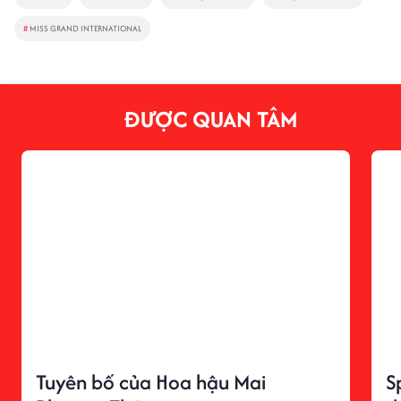
#
MISS GRAND INTERNATIONAL
ĐƯỢC QUAN TÂM
Tuyên bố của Hoa hậu Mai
S