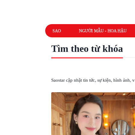
SAO
NGƯỜI MẪU - HOA HẬU
Tìm theo từ khóa
# PHƯƠNG NHI
Saostar cập nhật tin tức, sự kiện, hình ảnh,