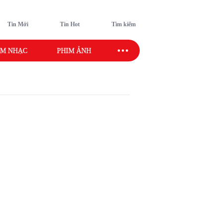
Tin Mới
Tin Hot
Tìm kiếm
M NHẠC
PHIM ẢNH
SAO SPORT