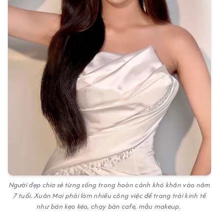
Người đẹp chia sẻ từng sống trong hoàn cảnh khó khăn vào năm
7 tuổi. Xuân Mai phải làm nhiều công việc để trang trải kinh tế
như bán kẹo kéo, chạy bàn cafe, mẫu makeup.