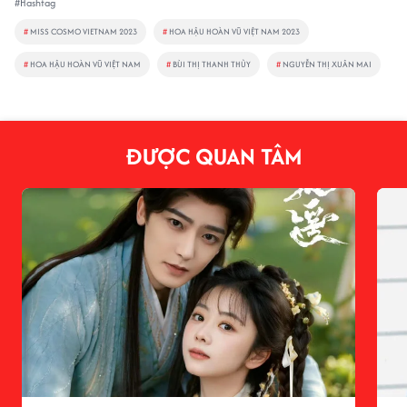
#Hashtag
#
MISS COSMO VIETNAM 2023
#
HOA HẬU HOÀN VŨ VIỆT NAM 2023
#
HOA HẬU HOÀN VŨ VIỆT NAM
#
BÙI THỊ THANH THỦY
#
NGUYỄN THỊ XUÂN MAI
ĐƯỢC QUAN TÂM