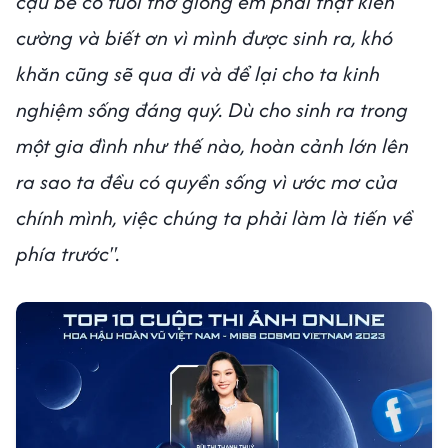
cậu bé có tuổi thơ giống em phải thật kiên
cường và biết ơn vì mình được sinh ra, khó
khăn cũng sẽ qua đi và để lại cho ta kinh
nghiệm sống đáng quý. Dù cho sinh ra trong
một gia đình như thế nào, hoàn cảnh lớn lên
ra sao ta đều có quyền sống vì ước mơ của
chính mình, việc chúng ta phải làm là tiến về
phía trước".