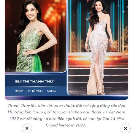
Thanh Thủy là nhân vật quen thuộc đối với cộng đồng sắc đẹp
khi từng làm "mưa gió" tại cuộc thi Hoa hậu Hoàn vũ Việt Nam
2022 với tài năng ca hát. Bên cạnh đó, cô còn lọt Top 15 Miss
Grand Vietnam 2023.
×
×