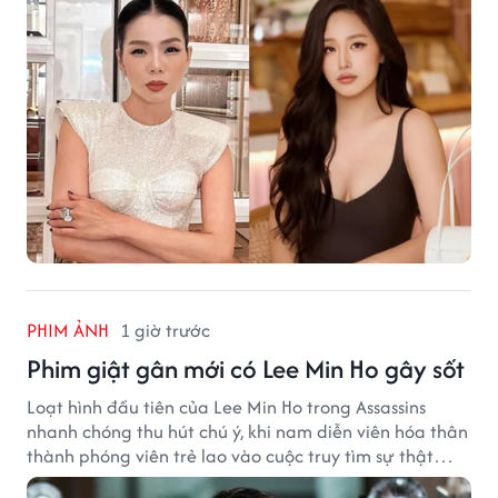
PHIM ẢNH
1 giờ trước
Phim giật gân mới có Lee Min Ho gây sốt
Loạt hình đầu tiên của Lee Min Ho trong Assassins
nhanh chóng thu hút chú ý, khi nam diễn viên hóa thân
thành phóng viên trẻ lao vào cuộc truy tìm sự thật
phía sau một vụ ám sát gây chấn động Hàn Quốc.