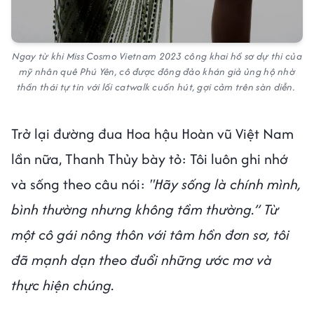
Ngay từ khi Miss Cosmo Vietnam 2023 công khai hồ sơ dự thi của
mỹ nhân quê Phú Yên, cô được đông đảo khán giả ủng hộ nhờ
thần thái tự tin với lối catwalk cuốn hút, gợi cảm trên sàn diễn.
Trở lại đường đua Hoa hậu Hoàn vũ Việt Nam
lần nữa, Thanh Thủy bày tỏ: Tôi luôn ghi nhớ
và sống theo câu nói:
"Hãy sống là chính mình,
bình thường nhưng không tầm thường.” Từ
một cô gái nông thôn với tâm hồn đơn sơ, tôi
đã mạnh dạn theo đuổi những ước mơ và
thực hiện chúng.