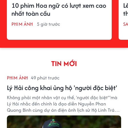
10 phim Hoa ngữ có lượt xem cao
L
nhất toàn cầu
t
PHIM ẢNH
5 giờ trước
S
TIN MỚI
PHIM ẢNH
49 phút trước
Lý Hải công khai ủng hộ 'người đặc biệt'
Không phải một nhân vật cụ thể, 'người đặc biệt”'mà
Lý Hải nhắc đến chính là đạo diễn Nguyễn Phan
Quang Bình cùng dự án điện ảnh lịch sử Hộ Linh Tráng
Sĩ: Bí Ẩn Mộ Vua Đinh.