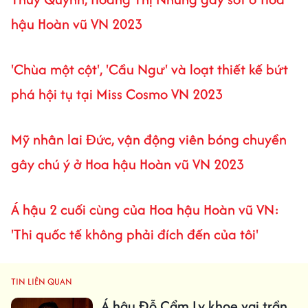
hậu Hoàn vũ VN 2023
'Chùa một cột', 'Cầu Ngư' và loạt thiết kế bứt
phá hội tụ tại Miss Cosmo VN 2023
Mỹ nhân lai Đức, vận động viên bóng chuyền
gây chú ý ở Hoa hậu Hoàn vũ VN 2023
Á hậu 2 cuối cùng của Hoa hậu Hoàn vũ VN:
'Thi quốc tế không phải đích đến của tôi'
TIN LIÊN QUAN
Á hậu Đỗ Cẩm Ly khoe vai trần