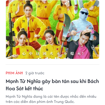
PHIM ẢNH
2 giờ trước
Mạnh Tử Nghĩa gây bàn tán sau khi Bách
Hoa Sát kết thúc
Mạnh Tử Nghĩa đang là cái tên được nhắc đến nhiều
trên các diễn đàn phim ảnh Trung Quốc.