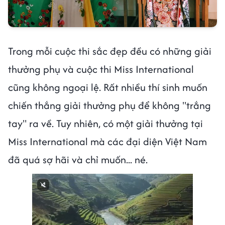
Trong mỗi cuộc thi sắc đẹp đều có những giải
thưởng phụ và cuộc thi Miss International
cũng không ngoại lệ. Rất nhiều thí sinh muốn
chiến thắng giải thưởng phụ để không "trắng
tay" ra về. Tuy nhiên, có một giải thưởng tại
Miss International mà các đại diện Việt Nam
đã quá sợ hãi và chỉ muốn... né.