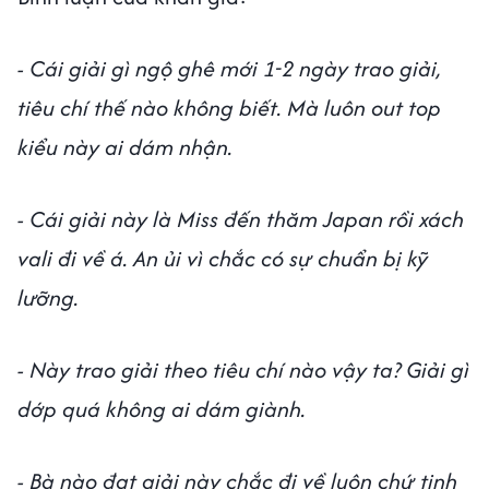
- Cái giải gì ngộ ghê mới 1-2 ngày trao giải,
tiêu chí thế nào không biết. Mà luôn out top
kiểu này ai dám nhận.
- Cái giải này là Miss đến thăm Japan rồi xách
vali đi về á. An ủi vì chắc có sự chuẩn bị kỹ
lưỡng.
- Này trao giải theo tiêu chí nào vậy ta? Giải gì
dớp quá không ai dám giành.
- Bà nào đạt giải này chắc đi về luôn chứ tinh