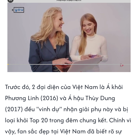
Trước đó, 2 đại diện của Việt Nam là Á khôi
Phương Linh (2016) và Á hậu Thùy Dung
(2017) đều "vinh dự" nhận giải phụ này và bị
loại khỏi Top 20 trong đêm chung kết. Chính vì
vậy, fan sắc đẹp tại Việt Nam đã biết rõ sự