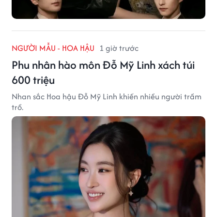
NGƯỜI MẪU - HOA HẬU
1 giờ trước
Phu nhân hào môn Đỗ Mỹ Linh xách túi
600 triệu
Nhan sắc Hoa hậu Đỗ Mỹ Linh khiến nhiều người trầm
trồ.