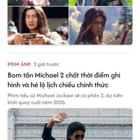
PHIM ẢNH
2 giờ trước
Bom tấn Michael 2 chốt thời điểm ghi
hình và hé lộ lịch chiếu chính thức
Phim tiểu sử Michael Jackson sẽ có phần 2, dự kiến
khởi quay cuối năm 2026.