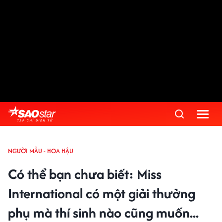
NGƯỜI MẪU - HOA HẬU
Có thể bạn chưa biết: Miss
International có một giải thưởng
phụ mà thí sinh nào cũng muốn...