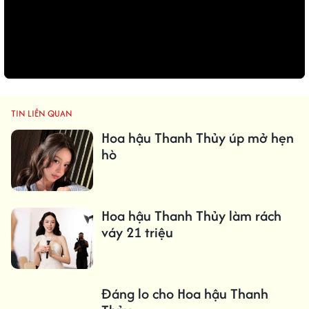
TIN LIÊN QUAN
Hoa hậu Thanh Thủy úp mở hẹn
hò
Hoa hậu Thanh Thủy làm rách
váy 21 triệu
Đáng lo cho Hoa hậu Thanh