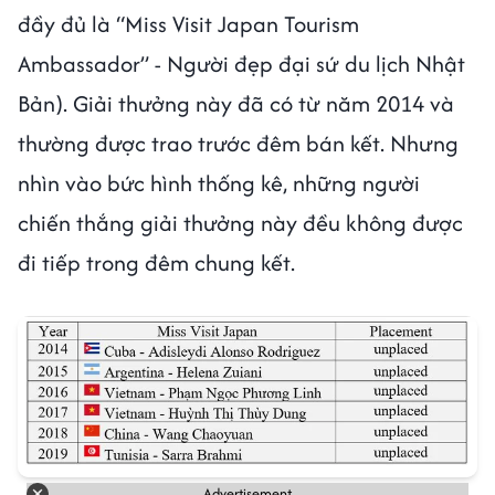
đầy đủ là “Miss Visit Japan Tourism
Ambassador” - Người đẹp đại sứ du lịch Nhật
Bản). Giải thưởng này đã có từ năm 2014 và
thường được trao trước đêm bán kết. Nhưng
nhìn vào bức hình thống kê, những người
chiến thắng giải thưởng này đều không được
đi tiếp trong đêm chung kết.
Advertisement