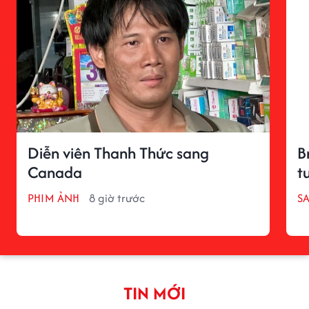
Diễn viên Thanh Thức sang
B
Canada
t
PHIM ẢNH
8 giờ trước
S
TIN MỚI