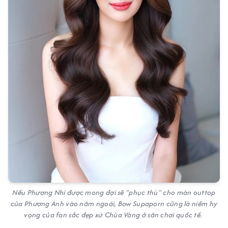
Nếu Phương Nhi được mong đợi sẽ "phục thù" cho màn outtop
của Phương Anh vào năm ngoái, Bow Supaporn cũng là niềm hy
vọng của fan sắc đẹp xứ Chùa Vàng ở sân chơi quốc tế.