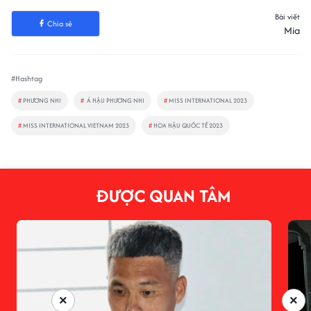
Bài viết
Chia sẻ
Mia
#Hashtag
#
PHƯƠNG NHI
#
Á HẬU PHƯƠNG NHI
#
MISS INTERNATIONAL 2023
#
MISS INTERNATIONAL VIETNAM 2023
#
HOA HẬU QUỐC TẾ 2023
ĐƯỢC QUAN TÂM
×
×