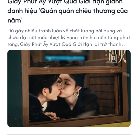
Giây Phút Ấy Vượt Quá Giới Hạn giành
danh hiệu 'Quán quân chiêu thương của
năm'
Dù gây nhiều tranh luận về chất lượng nội dung và
chưa đạt cột mốc nhiệt kỳ vọng trên hai nền tảng phát
sóng, Giây Phút Ấy Vượt Quá Giới Hạn lại trở thành
hiện tượng ở khía cạnh thương mại.