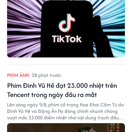
PHIM ẢNH
28 phút trước
Phim Đinh Vũ Hề đạt 23.000 nhiệt trên
Tencent trong ngày đầu ra mắt
Lên sóng ngày 9/8, phim cổ trang Hoa Khai Cẩm Tú do
Đinh Vũ Hề và Đặng Ân Hy đóng chính nhanh chóng
vượt mốc 23.000 điểm nhiệt nhờ nội dung trạch đấu
cuốn hút.