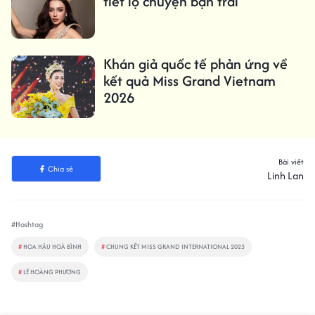
tiết lộ chuyện bạn trai
Khán giả quốc tế phản ứng về
kết quả Miss Grand Vietnam
2026
Bài viết
Chia sẻ
Linh Lan
#Hashtag
#
HOA HẬU HOÀ BÌNH
#
CHUNG KẾT MISS GRAND INTERNATIONAL 2023
#
LÊ HOÀNG PHƯƠNG