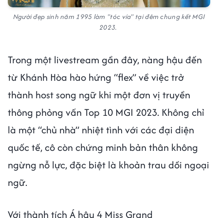
Người đẹp sinh năm 1995 làm "tóc vía" tại đêm chung kết MGI
2023.
Trong một livestream gần đây, nàng hậu đến
từ Khánh Hòa hào hứng “flex” về việc trở
thành host song ngữ khi một đơn vị truyền
thông phỏng vấn Top 10 MGI 2023. Không chỉ
là một “chủ nhà” nhiệt tình với các đại diện
quốc tế, cô còn chứng minh bản thân không
ngừng nỗ lực, đặc biệt là khoản trau dồi ngoại
ngữ.
Với thành tích Á hậu 4 Miss Grand