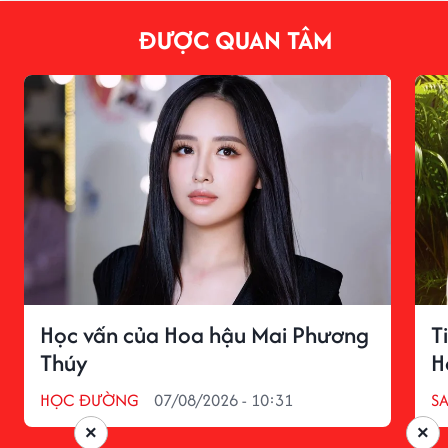
ĐƯỢC QUAN TÂM
Học vấn của Hoa hậu Mai Phương
T
Thúy
H
HỌC ĐƯỜNG
07/08/2026 - 10:31
S
×
×