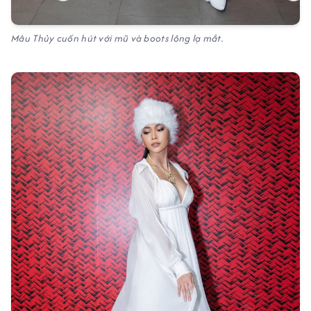
Mâu Thủy cuốn hút với mũ và boots lông lạ mắt.