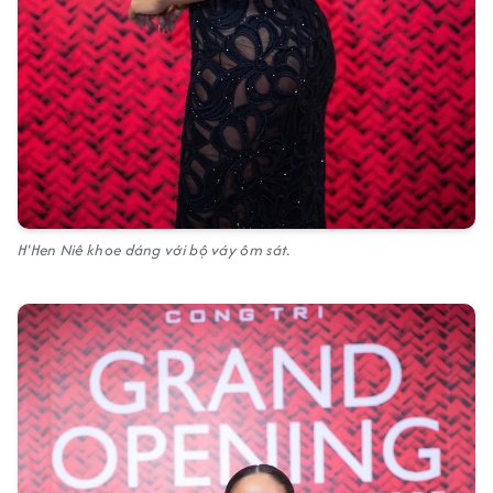
H'Hen Niê khoe dáng với bộ váy ôm sát.