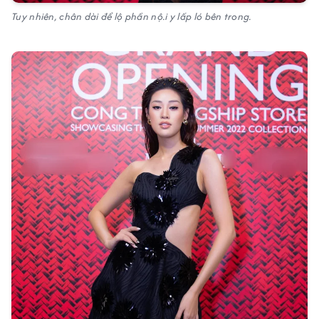
Tuy nhiên, chân dài để lộ phần nộ.i y lấp ló bên trong.