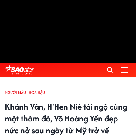
NGƯỜI MẪU - HOA HẬU
Khánh Vân, H'Hen Niê tái ngộ cùng
một thảm đỏ, Võ Hoàng Yến đẹp
nức nở sau ngày từ Mỹ trở về