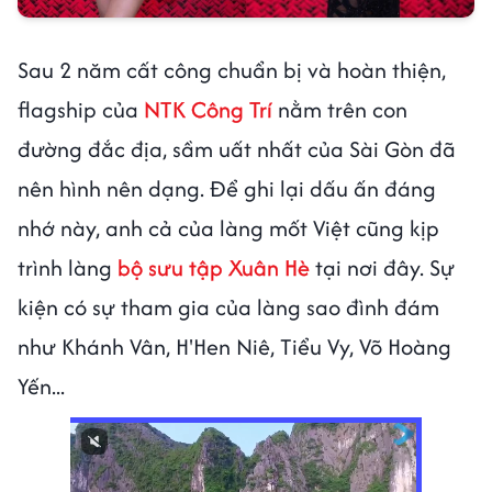
Sau 2 năm cất công chuẩn bị và hoàn thiện,
flagship của
NTK Công Trí
nằm trên con
đường đắc địa, sầm uất nhất của Sài Gòn đã
nên hình nên dạng. Để ghi lại dấu ấn đáng
nhớ này, anh cả của làng mốt Việt cũng kịp
trình làng
bộ sưu tập Xuân Hè
tại nơi đây. Sự
kiện có sự tham gia của làng sao đình đám
như Khánh Vân, H'Hen Niê, Tiểu Vy, Võ Hoàng
Yến...