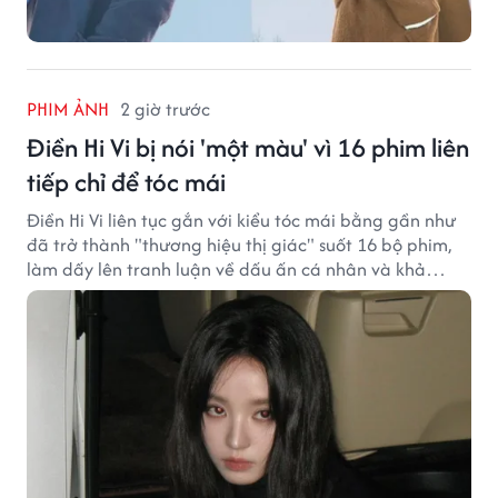
PHIM ẢNH
2 giờ trước
Điền Hi Vi bị nói 'một màu' vì 16 phim liên
tiếp chỉ để tóc mái
Điền Hi Vi liên tục gắn với kiểu tóc mái bằng gần như
đã trở thành "thương hiệu thị giác" suốt 16 bộ phim,
làm dấy lên tranh luận về dấu ấn cá nhân và khả
năng biến hóa trên màn ảnh.