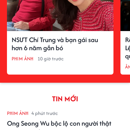
NSƯT Chí Trung và bạn gái sau
R
hơn 6 năm gắn bó
L
q
PHIM ẢNH
10 giờ trước
Â
TIN MỚI
PHIM ẢNH
4 phút trước
Ong Seong Wu bộc lộ con người thật