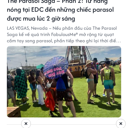
The Parasol Saga – Phần 2: Từ nắng
nóng tại EDC đến những chiếc parasol
được mua lúc 2 giờ sáng
LAS VEGAS, Nevada – Nếu phần đầu của The Parasol
Saga kể về quá trình FabulousMe® mở rộng từ quạt
cầm tay sang parasol, phần tiếp theo ghi lại thời điểm
sản phẩm được thị trường đón nhận và dần vượt khỏi
công năng che nắng thông thường.
×
×