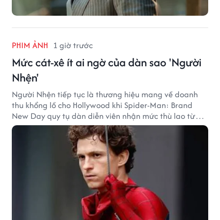
PHIM ẢNH
1 giờ trước
Mức cát-xê ít ai ngờ của dàn sao 'Người
Nhện'
Người Nhện tiếp tục là thương hiệu mang về doanh
thu khổng lồ cho Hollywood khi Spider-Man: Brand
New Day quy tụ dàn diễn viên nhận mức thù lao từ
hàng chục đến hàng trăm tỷ đồng. Thành công phòng
vé của bộ phim cũng giúp nhiều ngôi sao sở hữu khoản
thu nhập đáng mơ ước.