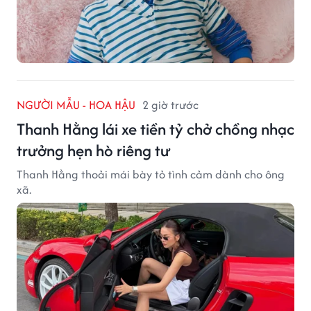
NGƯỜI MẪU - HOA HẬU
2 giờ trước
Thanh Hằng lái xe tiền tỷ chở chồng nhạc
trưởng hẹn hò riêng tư
Thanh Hằng thoải mái bày tỏ tình cảm dành cho ông
xã.