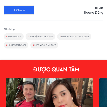
Bài viết
Chia sẻ
Hương Đông
#Hashtag
#
MAI PHƯƠNG
#
HOA HẬU MAI PHƯƠNG
#
MISS WORLD VIETNAM 2022
#
MISS WORLD 2022
#
MISS WORLD VN 2022
ĐƯỢC QUAN TÂM