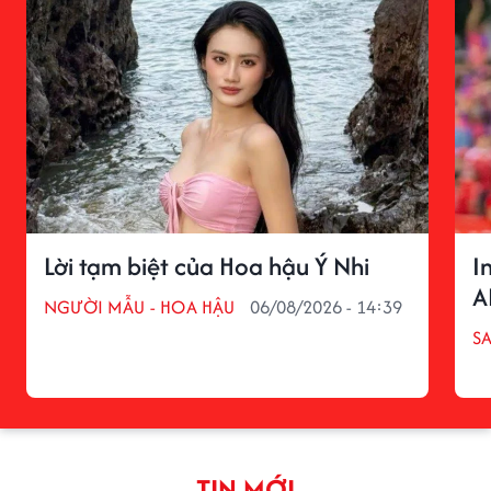
Lời tạm biệt của Hoa hậu Ý Nhi
I
A
NGƯỜI MẪU - HOA HẬU
06/08/2026 - 14:39
S
TIN MỚI