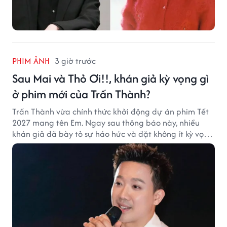
PHIM ẢNH
3 giờ trước
Sau Mai và Thỏ Ơi!!, khán giả kỳ vọng gì
ở phim mới của Trấn Thành?
Trấn Thành vừa chính thức khởi động dự án phim Tết
2027 mang tên Em. Ngay sau thông báo này, nhiều
khán giả đã bày tỏ sự háo hức và đặt không ít kỳ vọng
vào bộ phim mới của Trấn Thành.