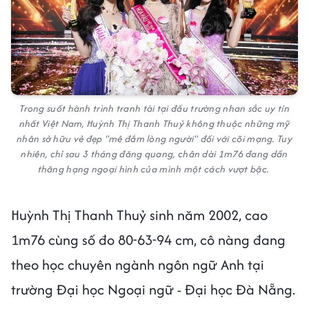
Trong suốt hành trình tranh tài tại đấu trường nhan sắc uy tín
nhất Việt Nam, Huỳnh Thị Thanh Thuỷ không thuộc những mỹ
nhân sở hữu vẻ đẹp "mê đắm lòng người" đối với cõi mạng. Tuy
nhiên, chỉ sau 3 tháng đăng quang, chân dài 1m76 đang dần
thăng hạng ngoại hình của mình một cách vượt bậc.
Huỳnh Thị Thanh Thuỷ sinh năm 2002, cao
1m76 cùng số đo 80-63-94 cm, cô nàng đang
theo học chuyên ngành ngôn ngữ Anh tại
trường Đại học Ngoại ngữ - Đại học Đà Nẵng.