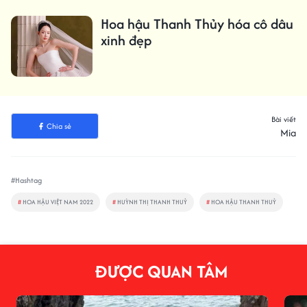
Hoa hậu Thanh Thủy hóa cô dâu
xinh đẹp
Bài viết
Chia sẻ
Mia
#Hashtag
#
HOA HẬU VIỆT NAM 2022
#
HUỲNH THỊ THANH THUỶ
#
HOA HẬU THANH THUỶ
ĐƯỢC QUAN TÂM