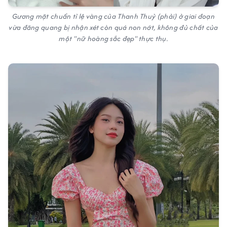
Gương mặt chuẩn tỉ lệ vàng của Thanh Thuỷ (phải) ở giai đoạn
vừa đăng quang bị nhận xét còn quá non nớt, không đủ chất của
một "nữ hoàng sắc đẹp" thực thụ.