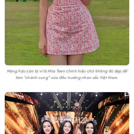
Nàng hậu còn bị ví là Miss Teen chính hiệu chứ không đủ đẹp để
làm "chánh cung" của đấu trường nhan sắc Việt Nam.