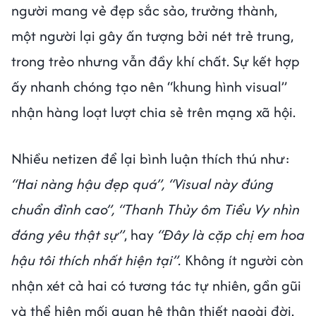
người mang vẻ đẹp sắc sảo, trưởng thành,
một người lại gây ấn tượng bởi nét trẻ trung,
trong trẻo nhưng vẫn đầy khí chất. Sự kết hợp
ấy nhanh chóng tạo nên “khung hình visual”
nhận hàng loạt lượt chia sẻ trên mạng xã hội.
Nhiều netizen để lại bình luận thích thú như:
“Hai nàng hậu đẹp quá”, “Visual này đúng
chuẩn đỉnh cao”, “Thanh Thủy ôm Tiểu Vy nhìn
đáng yêu thật sự”
, hay
“Đây là cặp chị em hoa
hậu tôi thích nhất hiện tại”.
Không ít người còn
nhận xét cả hai có tương tác tự nhiên, gần gũi
và thể hiện mối quan hệ thân thiết ngoài đời.