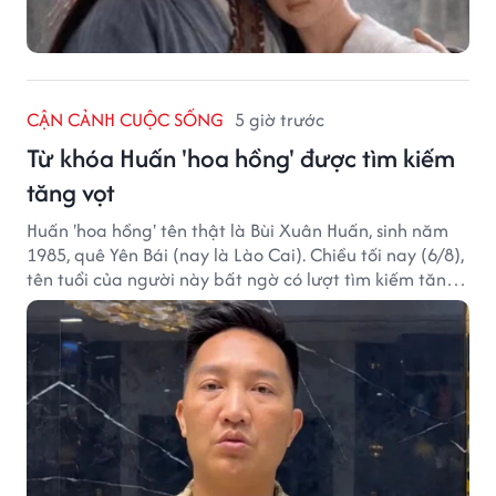
CẬN CẢNH CUỘC SỐNG
5 giờ trước
Từ khóa Huấn 'hoa hồng' được tìm kiếm
tăng vọt
Huấn 'hoa hồng' tên thật là Bùi Xuân Huấn, sinh năm
1985, quê Yên Bái (nay là Lào Cai). Chiều tối nay (6/8),
tên tuổi của người này bất ngờ có lượt tìm kiếm tăng
vọt.