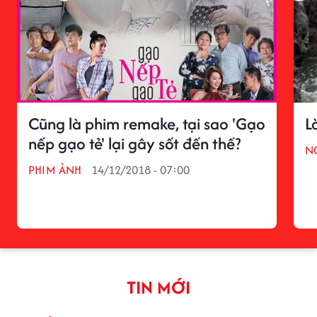
Cũng là phim remake, tại sao 'Gạo
L
nếp gạo tẻ' lại gây sốt đến thế?
N
PHIM ẢNH
14/12/2018 - 07:00
TIN MỚI