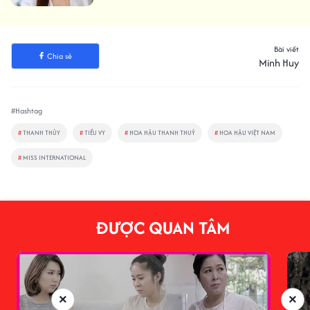
Bài viết
Chia sẻ
Minh Huy
#Hashtag
#
THANH THỦY
#
TIỂU VY
#
HOA HẬU THANH THUỶ
#
HOA HẬU VIỆT NAM
#
MISS INTERNATIONAL
ĐƯỢC QUAN TÂM
×
×