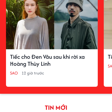
Tiếc cho Đen Vâu sau khi rời xa
T
Hoàng Thùy Linh
S
SAO
12 giờ trước
TIN MỚI