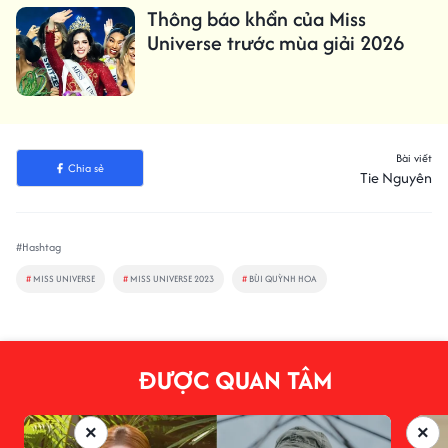
Thông báo khẩn của Miss
Universe trước mùa giải 2026
Bài viết
Chia sẻ
Tie Nguyên
#Hashtag
#
MISS UNIVERSE
#
MISS UNIVERSE 2023
#
BÙI QUỲNH HOA
ĐƯỢC QUAN TÂM
×
×