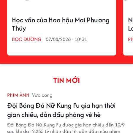
Học vấn của Hoa hậu Mai Phương
N
Thúy
L
HỌC ĐƯỜNG
07/08/2026 - 10:31
P
TIN MỚI
PHIM ẢNH
Vừa xong
Đội Bóng Đá Nữ Kung Fu gia hạn thời
gian chiếu, dẫn đầu phòng vé hè
Đội Bóng Đá Nữ Kung Fu được gia hạn chiếu đến 10/9
sau khi đạt 2,235 tỷ nhân dân tệ, dẫn đầu mùa phim