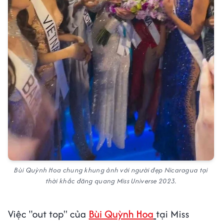
Bùi Quỳnh Hoa chung khung ảnh với người đẹp Nicaragua tại
thời khắc đăng quang Miss Universe 2023.
Việc "out top" của
Bùi Quỳnh Hoa
tại Miss