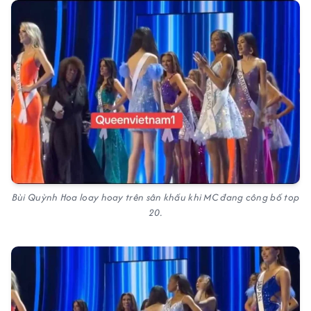
Bùi Quỳnh Hoa loay hoay trên sân khấu khi MC đang công bố top
20.