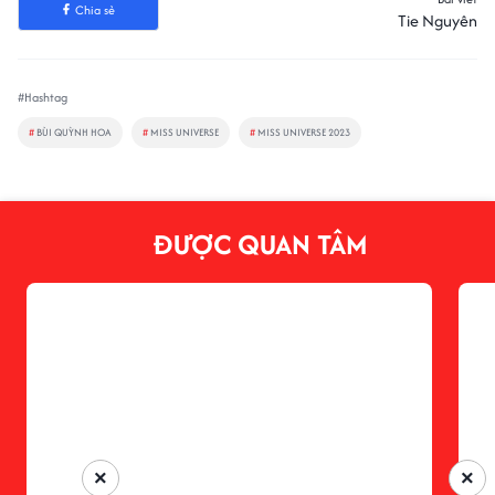
Chia sẻ
Tie Nguyên
#Hashtag
#
BÙI QUỲNH HOA
#
MISS UNIVERSE
#
MISS UNIVERSE 2023
ĐƯỢC QUAN TÂM
×
×