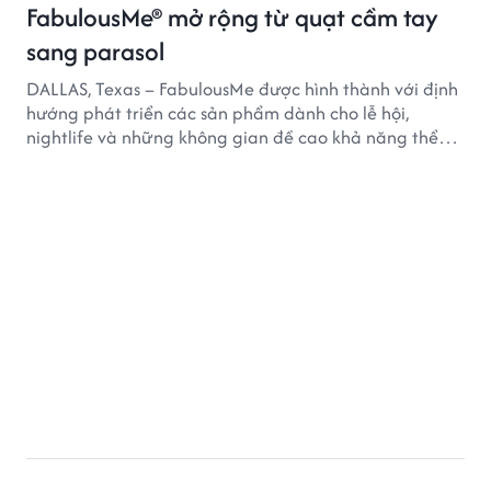
FabulousMe® mở rộng từ quạt cầm tay
sang parasol
DALLAS, Texas – FabulousMe được hình thành với định
hướng phát triển các sản phẩm dành cho lễ hội,
nightlife và những không gian đề cao khả năng thể
hiện bản thân. Trong quá trình xây dựng thương hiệu,
quạt cầm tay trở thành dòng sản phẩm tạo được
thành công ban đầu, giúp FabulousMe từng bước mở
rộng mức độ hiện diện trên thị trường.