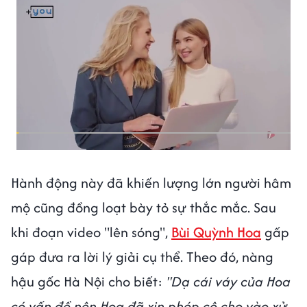
Hành động này đã khiến lượng lớn người hâm
mộ cũng đồng loạt bày tỏ sự thắc mắc. Sau
khi đoạn video "lên sóng",
Bùi Quỳnh Hoa
gấp
gáp đưa ra lời lý giải cụ thể. Theo đó, nàng
hậu gốc Hà Nội cho biết:
"Dạ cái váy của Hoa
có vấn đề nên Hoa đã xin phép cô cho vào xử