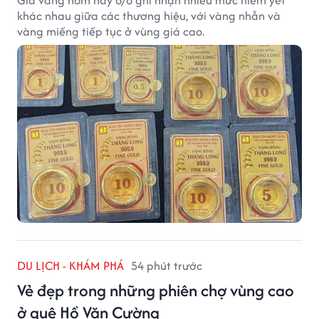
Giá vàng hôm nay 8/8 ghi nhận nhiều mức niêm yết
khác nhau giữa các thương hiệu, với vàng nhẫn và
vàng miếng tiếp tục ở vùng giá cao.
DU LỊCH - KHÁM PHÁ
54 phút trước
Vẻ đẹp trong những phiên chợ vùng cao
ở quê Hồ Văn Cường