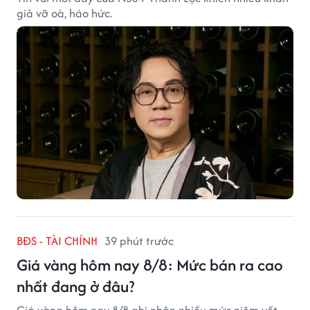
giả vỡ oà, háo hức.
BĐS - TÀI CHÍNH
39 phút trước
Giá vàng hôm nay 8/8: Mức bán ra cao
nhất đang ở đâu?