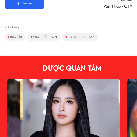
Bài viết
Chia sẻ
Văn Thao - CTV
#Hashtag
#
HOA HẬU
#
Á HẬU TƯỜNG SAN
#
NGUYỄN TƯỜNG SAN
ĐƯỢC QUAN TÂM