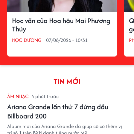
Học vấn của Hoa hậu Mai Phương
Q
Thúy
g
HỌC ĐƯỜNG
07/08/2026 - 10:31
P
TIN MỚI
ÂM NHẠC
4 phút trước
Ariana Grande lần thứ 7 đứng đầu
Billboard 200
Album mới của Ariana Grande đã giúp cô có thêm vị
trí số 1 trên BXH danh tiếng nước Mỹ.