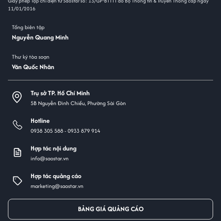
Giấy phép Tạp chí điện tử Saostar số: 13/GP-BTTTT do Bộ Thông tin & Truyền Thông cấp ngày
11/01/2016
Tổng biên tập
Nguyễn Quang Minh
Thư ký tòa soạn
Văn Quốc Nhân
Trụ sở TP. Hồ Chí Minh
5B Nguyễn Đình Chiểu, Phường Sài Gòn
Hotline
0938 305 588 -
0933 879 914
Hợp tác nội dung
info@saostar.vn
Hợp tác quảng cáo
marketing@saostar.vn
BẢNG GIÁ QUẢNG CÁO