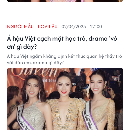
NGƯỜI MẪU - HOA HẬU
02/04/2025 - 12:00
Á hậu Việt cạch mặt học trò, drama 'vô
ơn' gì đây?
Á hậu Việt ngầm khẳng định kết thúc quan hệ thầy trò
với đàn em, drama gì đây?