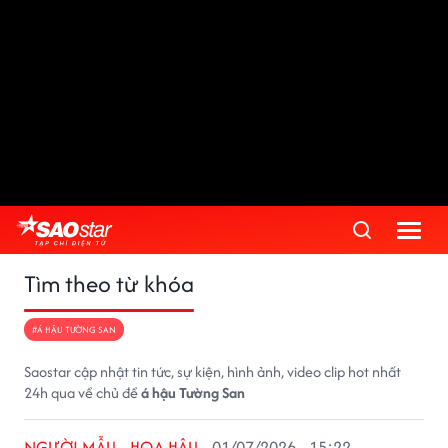
Tìm theo từ khóa
#Á HẬU TƯỜNG SAN
Saostar cập nhật tin tức, sự kiện, hình ảnh, video clip hot nhất
24h qua về chủ đề
á hậu Tường San
NGƯỜI MẪU - HOA HẬU
01/07/2026 - 15:22