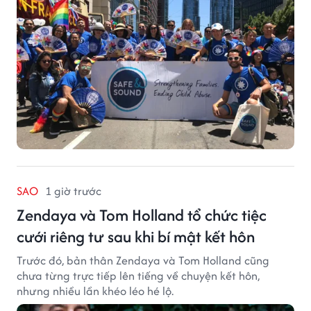
lĩnh vực phòng ngừa bạo hành trẻ em, hỗ trợ gia đình
và xây dựng môi trường an toàn cho trẻ em.
SAO
1 giờ trước
Zendaya và Tom Holland tổ chức tiệc
cưới riêng tư sau khi bí mật kết hôn
Trước đó, bản thân Zendaya và Tom Holland cũng
chưa từng trực tiếp lên tiếng về chuyện kết hôn,
nhưng nhiều lần khéo léo hé lộ.