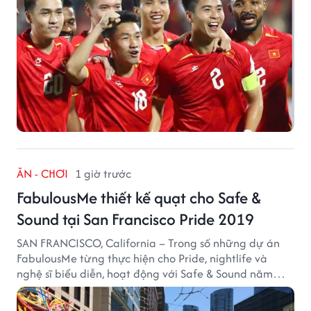
ĂN - CHƠI
1 giờ trước
FabulousMe thiết kế quạt cho Safe &
Sound tại San Francisco Pride 2019
SAN FRANCISCO, California – Trong số những dự án
FabulousMe từng thực hiện cho Pride, nightlife và
nghệ sĩ biểu diễn, hoạt động với Safe & Sound năm
2019 mang một bối cảnh khác biệt. Safe & Sound là tổ
chức phi lợi nhuận tại San Francisco hoạt động trong