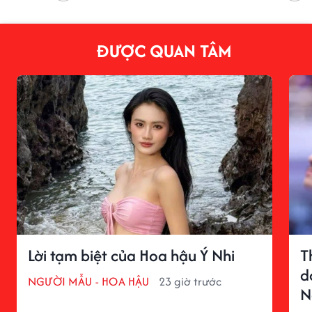
ĐƯỢC QUAN TÂM
Lời tạm biệt của Hoa hậu Ý Nhi
T
d
NGƯỜI MẪU - HOA HẬU
23 giờ trước
N