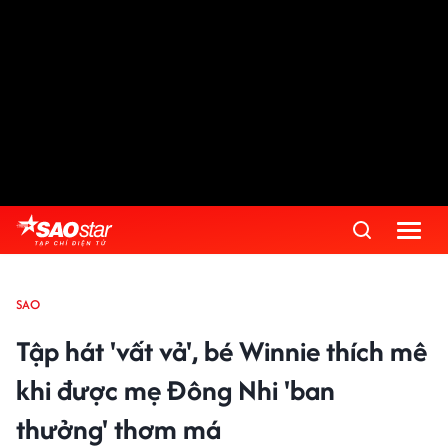
SAO
Tập hát 'vất vả', bé Winnie thích mê
khi được mẹ Đông Nhi 'ban
thưởng' thơm má