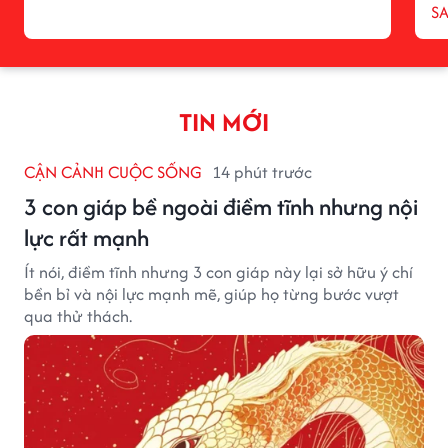
S
TIN MỚI
CẬN CẢNH CUỘC SỐNG
14 phút trước
3 con giáp bề ngoài điềm tĩnh nhưng nội
lực rất mạnh
Ít nói, điềm tĩnh nhưng 3 con giáp này lại sở hữu ý chí
bền bỉ và nội lực mạnh mẽ, giúp họ từng bước vượt
qua thử thách.