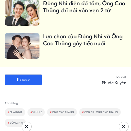
Đông Nhi diện đồ tắm, Ông Cao
Thắng chỉ nói vỏn vẹn 2 từ
Lựa chọn của Đông Nhi và Ông
Cao Thắng gây tiếc nuối
Bài viết
Chia sẻ
Phước Xuyên
#Hashtag
#
BÉ WINNIE
#
WINNIE
#
ÔNG CAO THẮNG
#
CON GÁI ÔNG CAO THẮNG
#
ĐÔNG NHI
×
×