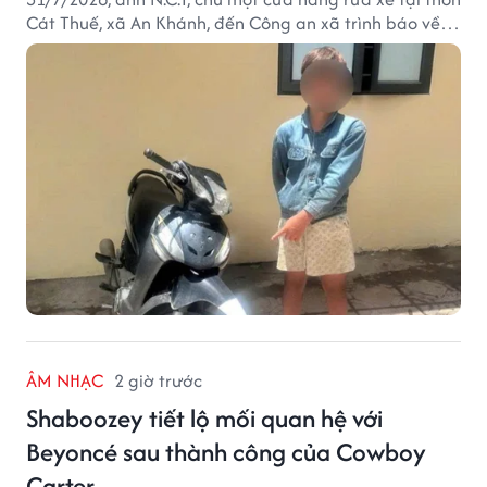
Cát Thuế, xã An Khánh, đến Công an xã trình báo về
việc bị mất trộm chiếc xe máy Honda Wave. Trong cốp
xe còn có nhiều giấy tờ cá nhân và khoảng 1,2 triệu
đồng tiền mặt.
ÂM NHẠC
2 giờ trước
Shaboozey tiết lộ mối quan hệ với
Beyoncé sau thành công của Cowboy
Carter