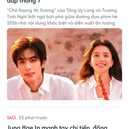
đúp tháng 7
“Chó Hoang Và Xương” của Tống Uy Long và Trương
Tịnh Nghi bất ngờ bứt phá giữa đường đua phim hè
2026 nhờ nội dung khác biệt và diễn xuất ấn tượng.
SAO
52 phút trước
Jung Hae In mạnh tay chi tiền, đồng