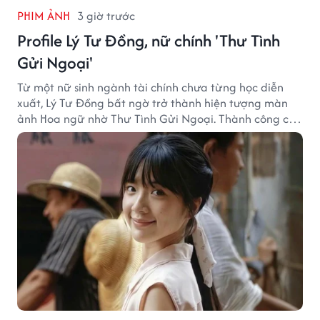
PHIM ẢNH
3 giờ trước
Profile Lý Tư Đồng, nữ chính 'Thư Tình
Gửi Ngoại'
Từ một nữ sinh ngành tài chính chưa từng học diễn
xuất, Lý Tư Đồng bất ngờ trở thành hiện tượng màn
ảnh Hoa ngữ nhờ Thư Tình Gửi Ngoại. Thành công của
bộ phim doanh thu hơn 8.100 tỷ đồng đã mở ra bước
ngoặt lớn trong cuộc đời cô gái sinh năm 2004.