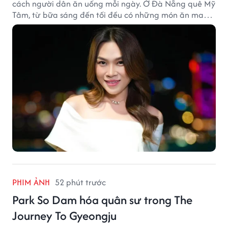
cách người dân ăn uống mỗi ngày. Ở Đà Nẵng quê Mỹ
Tâm, từ bữa sáng đến tối đều có những món ăn mang
đậm dấu ấn miền Trung.
PHIM ẢNH
52 phút trước
Park So Dam hóa quân sư trong The
Journey To Gyeongju