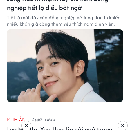
nghiệp tiết lộ điều bất ngờ
Tiết lộ mới đây của đồng nghiệp về Jung Hae In khiến
nhiều khán giả càng thêm yêu thích nam diễn viên.
PHIM ẢNH
2 giờ trước
×
×
Lee Min Ho, Yoo Hae Jin hội ngộ trong