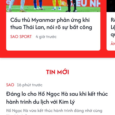
Cầu thủ Myanmar phản ứng khi
R
thua Thái Lan, nói rõ sự bất công
L
q
SAO SPORT
4 giờ trước
Â
TIN MỚI
SAO
16 phút trước
Đáng lo cho Hồ Ngọc Hà sau khi kết thúc
hành trình du lịch với Kim Lý
Hồ Ngọc Hà vừa kết thúc hành trình đáng nhớ cùng