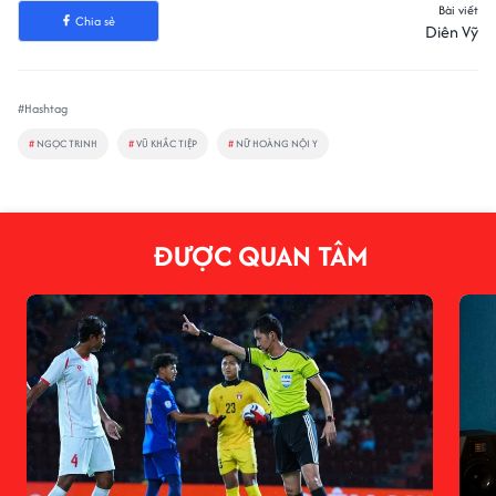
Bài viết
Chia sẻ
Diên Vỹ
#Hashtag
#
NGỌC TRINH
#
VŨ KHẮC TIỆP
#
NỮ HOÀNG NỘI Y
ĐƯỢC QUAN TÂM