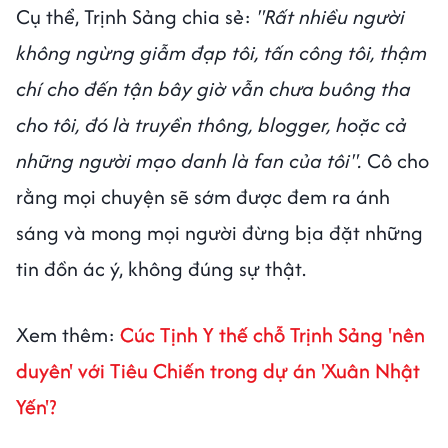
Cụ thể, Trịnh Sảng chia sẻ:
"Rất nhiều người
không ngừng giẫm đạp tôi, tấn công tôi, thậm
chí cho đến tận bây giờ vẫn chưa buông tha
cho tôi, đó là truyền thông, blogger, hoặc cả
những người mạo danh là fan của tôi".
Cô cho
rằng mọi chuyện sẽ sớm được đem ra ánh
sáng và mong mọi người đừng bịa đặt những
tin đồn ác ý, không đúng sự thật.
Xem thêm:
Cúc Tịnh Y thế chỗ Trịnh Sảng 'nên
duyên' với Tiêu Chiến trong dự án 'Xuân Nhật
Yến'?