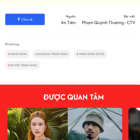
Nguồn
Bài viết
Chia sẻ
An Tiên
Phạm Quỳnh Thương - CTV
#Hashtag
#
TRỊNH SẢNG
#
SCANDAL TRỊNH SẢNG
#
TRỊNH SẢNG ĐẺ HỘ
#
SỰ VIỆC TRỊNH SẢNG
ĐƯỢC QUAN TÂM