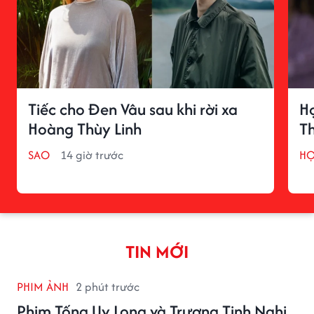
Tiếc cho Đen Vâu sau khi rời xa
H
Hoàng Thùy Linh
T
SAO
14 giờ trước
H
TIN MỚI
PHIM ẢNH
2 phút trước
Phim Tống Uy Long và Trương Tịnh Nghi