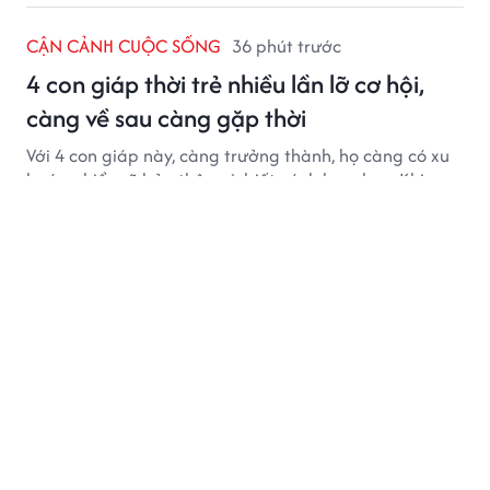
CẬN CẢNH CUỘC SỐNG
36 phút trước
4 con giáp thời trẻ nhiều lần lỡ cơ hội,
càng về sau càng gặp thời
Với 4 con giáp này, càng trưởng thành, họ càng có xu
hướng hiểu rõ bản thân và biết cách lựa chọn. Khi
năng lực, kinh nghiệm và thời điểm cùng hội tụ, những
cơ hội từng tưởng đã vuột mất có thể được thay thế
bằng những cơ hội phù hợp hơn.