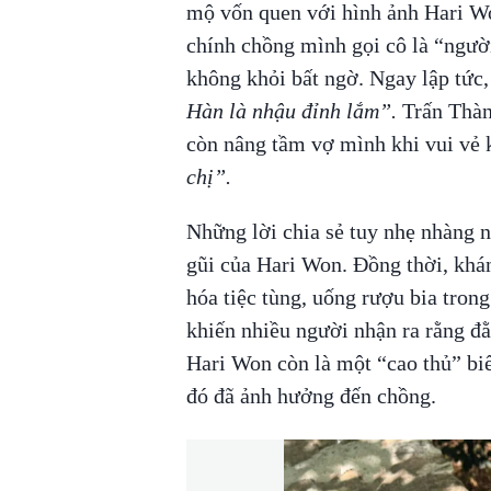
mộ vốn quen với hình ảnh Hari Wo
chính chồng mình gọi cô là “người
không khỏi bất ngờ. Ngay lập tức
Hàn là nhậu đỉnh lắm”.
Trấn Thành
còn nâng tầm vợ mình khi vui vẻ
chị”.
Những lời chia sẻ tuy nhẹ nhàng n
gũi của Hari Won. Đồng thời, khá
hóa tiệc tùng, uống rượu bia tro
khiến nhiều người nhận ra rằng đằ
Hari Won còn là một “cao thủ” biế
đó đã ảnh hưởng đến chồng.