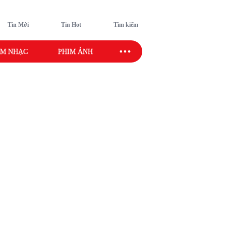
Tin Mới
Tin Hot
Tìm kiếm
M NHẠC
PHIM ẢNH
SAO SPORT