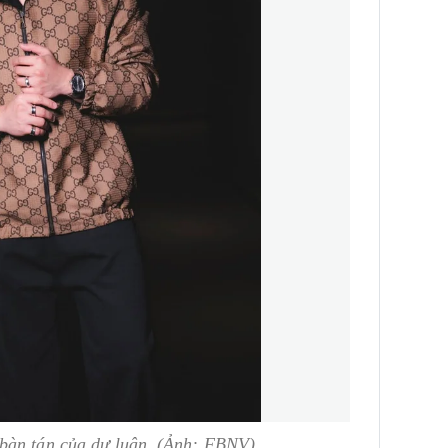
bàn tán của dư luận.
(Ảnh: FBNV)