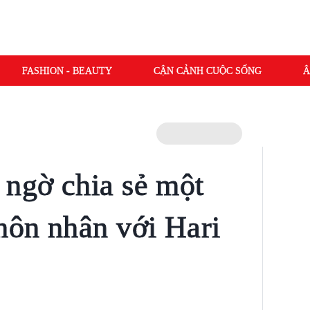
FASHION - BEAUTY
CẬN CẢNH CUỘC SỐNG
Â
 ngờ chia sẻ một
 hôn nhân với Hari