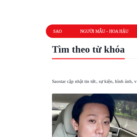
SAO
NGƯỜI MẪU - HOA HẬU
Tìm theo từ khóa
# MC TRẤN THÀNH
Saostar cập nhật tin tức, sự kiện, hình ảnh,