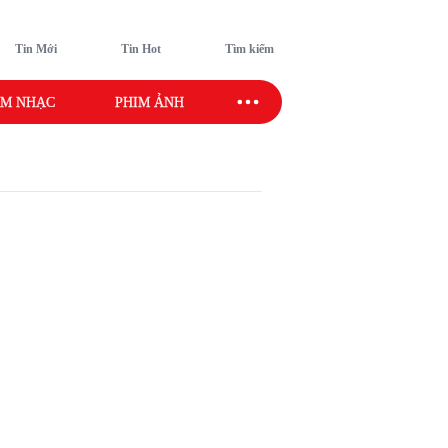
Tin Mới
Tin Hot
Tìm kiếm
M NHẠC
PHIM ẢNH
SAO SPORT