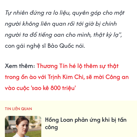
Tự nhiên đứng ra lo liệu, quyên góp cho một
người không liên quan rồi tới giờ bị chính
người ta đổ tiếng oan cho mình, thật kỳ lạ",
con gái nghệ sĩ Bảo Quốc nói.
Xem thêm:
Thương Tín hé lộ thêm sự thật
trong ồn ào với Trịnh Kim Chi, sẽ mời Công an
vào cuộc 'sao kê 800 triệu'
TIN LIÊN QUAN
Hồng Loan phản ứng khi bị tấn
công