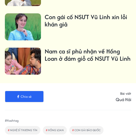
Con gái cố NSƯT Vũ Linh xin lỗi
khán giả
Nam ca sĩ phủ nhận về Hồng
Loan ở đám giỗ cố NSƯT Vũ Linh
Bài viết
Chia sẻ
Quá Hải
#Hashtag
#
NGHỆ SĨ THƯƠNG TÍN
#
HỒNG LOAN
#
CON GÁI BẢO QUỐC