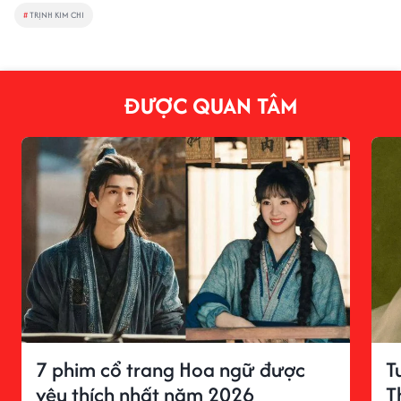
#
TRỊNH KIM CHI
ĐƯỢC QUAN TÂM
7 phim cổ trang Hoa ngữ được
T
yêu thích nhất năm 2026
T