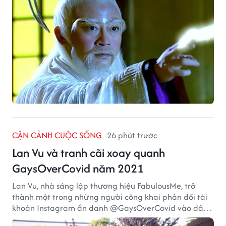
CẬN CẢNH CUỘC SỐNG
26 phút trước
Lan Vu và tranh cãi xoay quanh
GaysOverCovid năm 2021
Lan Vu, nhà sáng lập thương hiệu FabulousMe, trở
thành một trong những người công khai phản đối tài
khoản Instagram ẩn danh @GaysOverCovid vào đầu
năm 2021, trong bối cảnh đại dịch COVID-19 vẫn diễn