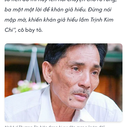
ba mặt một lời để khán giả hiểu. Đừng nói
mập mờ, khiến khán giả hiểu lầm Trịnh Kim
Chi",
cô bày tỏ.
Nghệ sĩ Thương Tín hiện đang bị cư dân mạng "ném đá".