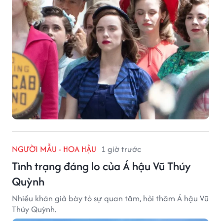
NGƯỜI MẪU - HOA HẬU
1 giờ trước
Tình trạng đáng lo của Á hậu Vũ Thúy
Quỳnh
Nhiều khán giả bày tỏ sự quan tâm, hỏi thăm Á hậu Vũ
Thúy Quỳnh.