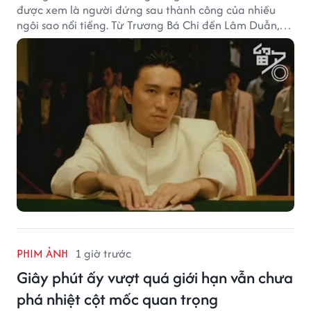
được xem là người đứng sau thành công của nhiều
ngôi sao nổi tiếng. Từ Trương Bá Chi đến Lâm Duẫn,
không ít diễn viên đã bước sang trang mới trong sự
nghiệp nhờ cơ hội từ Châu Tinh Trì.
PHIM ẢNH
1 giờ trước
Giây phút ấy vượt quá giới hạn vẫn chưa
phá nhiệt cột mốc quan trọng