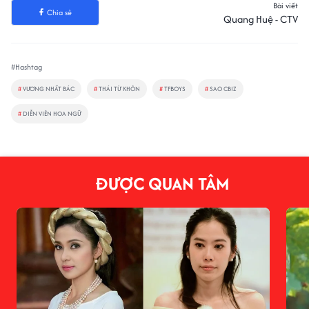
Bài viết
Chia sẻ
Quang Huệ - CTV
#Hashtag
#
VƯƠNG NHẤT BÁC
#
THÁI TỪ KHÔN
#
TFBOYS
#
SAO CBIZ
#
DIỄN VIÊN HOA NGỮ
ĐƯỢC QUAN TÂM