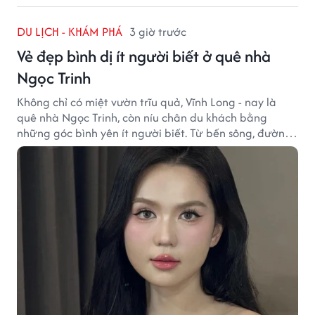
DU LỊCH - KHÁM PHÁ
3 giờ trước
Vẻ đẹp bình dị ít người biết ở quê nhà
Ngọc Trinh
Không chỉ có miệt vườn trĩu quả, Vĩnh Long - nay là
quê nhà Ngọc Trinh, còn níu chân du khách bằng
những góc bình yên ít người biết. Từ bến sông, đường
quê đến nhịp sống chậm rãi, tất cả tạo nên sức hút rất
riêng của vùng đất miền Tây.