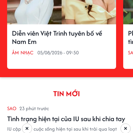
Diễn viên Việt Trinh tuyên bố về
P
Nam Em
t
ÂM NHẠC
05/08/2026 - 09:50
S
TIN MỚI
SAO
23 phút trước
Tình trạng hiện tại của IU sau khi chia tay
×
×
IU cập nhật cuộc sống hiện tại sau khi trải qua loạt