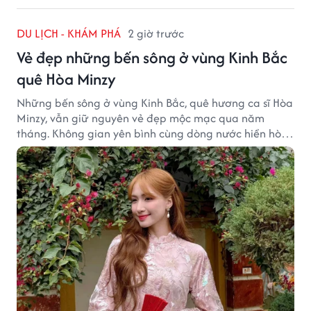
DU LỊCH - KHÁM PHÁ
2 giờ trước
Vẻ đẹp những bến sông ở vùng Kinh Bắc
quê Hòa Minzy
Những bến sông ở vùng Kinh Bắc, quê hương ca sĩ Hòa
Minzy, vẫn giữ nguyên vẻ đẹp mộc mạc qua năm
tháng. Không gian yên bình cùng dòng nước hiền hòa
tạo nên một góc Bắc Ninh rất đáng để khám phá.