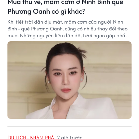
Mùa thu về, mâm cơm ở Ninh Bình quê
Phương Oanh có gì khác?
Khi tiết trời dần dịu mát, mâm cơm của người Ninh
Bình - quê Phương Oanh, cũng có nhiều thay đổi theo
mùa. Những nguyên liệu dân dã, tươi ngon góp phần
tạo nên hương vị bình dị nhưng đầy cuốn hút của vùng
đất cố đô.
DU LỊCH - KHÁM PHÁ
2 giờ trước