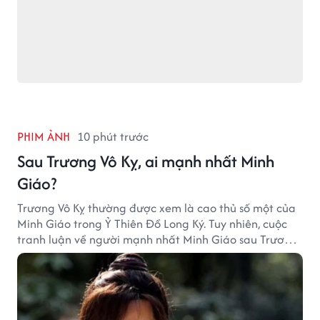
PHIM ẢNH
10 phút trước
Sau Trương Vô Kỵ, ai mạnh nhất Minh
Giáo?
Trương Vô Kỵ thường được xem là cao thủ số một của
Minh Giáo trong Ỷ Thiên Đồ Long Ký. Tuy nhiên, cuộc
tranh luận về người mạnh nhất Minh Giáo sau Trương
Vô Kỵ vẫn luôn khiến nhiều độc giả Kim Dung quan
tâm.