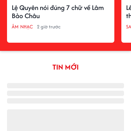
Lệ Quyên nói đúng 7 chữ về Lâm
L
Bảo Châu
t
ÂM NHẠC
2 giờ trước
S
TIN MỚI