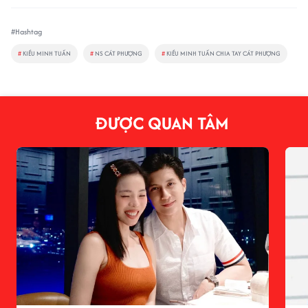
#Hashtag
#
KIỀU MINH TUẤN
#
NS CÁT PHƯỢNG
#
KIỀU MINH TUẤN CHIA TAY CÁT PHƯỢNG
ĐƯỢC QUAN TÂM