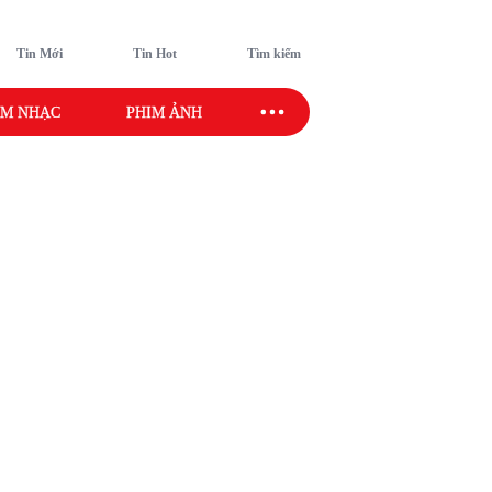
Tin Mới
Tin Hot
Tìm kiếm
M NHẠC
PHIM ẢNH
SAO SPORT