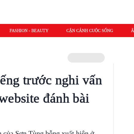
FASHION - BEAUTY
CẬN CẢNH CUỘC SỐNG
Â
iếng trước nghi vấn
website đánh bài
h của Sơn Tùng bỗng xuất hiện ở