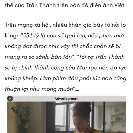
thế của Trấn Thành trên bản đồ điện ảnh Việt.
Trên mạng xã hội, nhiều khán giả bày tỏ nỗi lo
lắng:
"551 tỷ là con số quá lớn, nếu phim mới
không đạt được như vậy thì chắc chắn sẽ bị
mang ra so sánh, bàn tán", "Tôi sợ Trấn Thành
sẽ bị chính thành công của Mai tạo nên áp lực
khủng khiếp. Làm phim đâu phải lúc nào cũng
thuận lợi như mong muốn",...
Advertisement