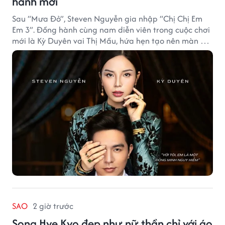
hành mới
Sau “Mưa Đỏ”, Steven Nguyễn gia nhập “Chị Chị Em
Em 3”. Đồng hành cùng nam diễn viên trong cuộc chơi
mới là Kỳ Duyên vai Thị Mầu, hứa hẹn tạo nên màn kết
hợp nhiều bất ngờ.
SAO
2 giờ trước
Song Hye Kyo đẹp như nữ thần chỉ với áo