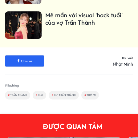
Mê mẩn với visual 'hack tuổi'
của vợ Trấn Thành
Bài viết
Chia sẻ
Nhật Minh
#Hashtag
#
TRẤN THÀNH
#
MAI
#
MC TRẤN THÀNH
#
THỎ ƠI
ĐƯỢC QUAN TÂM