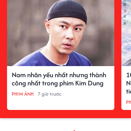
Nam nhân yếu nhất nhưng thành
1
công nhất trong phim Kim Dung
N
t
PHIM ẢNH
7 giờ trước
P