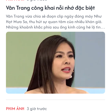
Vân Trang công khai nỗi nhớ đặc biệt
Vân Trang vừa chia sẻ đoạn clip ngày đóng máy Như
Hạt Mưa Sa, thu hút sự quan tâm của nhiều khán giả.
Những khoảnh khắc phía sau ống kính cũng hé lộ tình
cảm đặc biệt mà nữ diễn viên dành cho ê-kíp bộ phim.
PHIM ẢNH
3 giờ trước