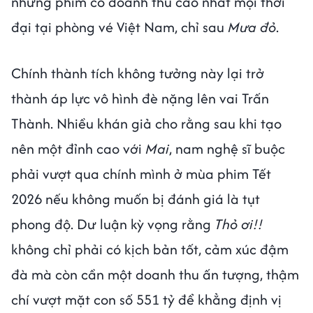
những phim có doanh thu cao nhất mọi thời
đại tại phòng vé Việt Nam, chỉ sau
Mưa đỏ
.
Chính thành tích không tưởng này lại trở
thành áp lực vô hình đè nặng lên vai Trấn
Thành. Nhiều khán giả cho rằng sau khi tạo
nên một đỉnh cao với
Mai
, nam nghệ sĩ buộc
phải vượt qua chính mình ở mùa phim Tết
2026 nếu không muốn bị đánh giá là tụt
phong độ. Dư luận kỳ vọng rằng
Thỏ ơi!!
không chỉ phải có kịch bản tốt, cảm xúc đậm
đà mà còn cần một doanh thu ấn tượng, thậm
chí vượt mặt con số 551 tỷ để khẳng định vị