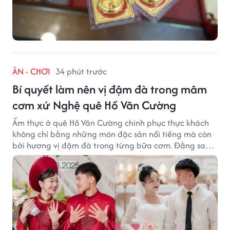
ĂN - CHƠI
34 phút trước
Bí quyết làm nên vị đậm đà trong mâm
cơm xứ Nghệ quê Hồ Văn Cường
Ẩm thực ở quê Hồ Văn Cường chinh phục thực khách
không chỉ bằng những món đặc sản nổi tiếng mà còn
bởi hương vị đậm đà trong từng bữa cơm. Đằng sau
nét giản dị ấy là những bí quyết được người dân gìn
giữ qua nhiều thế hệ.