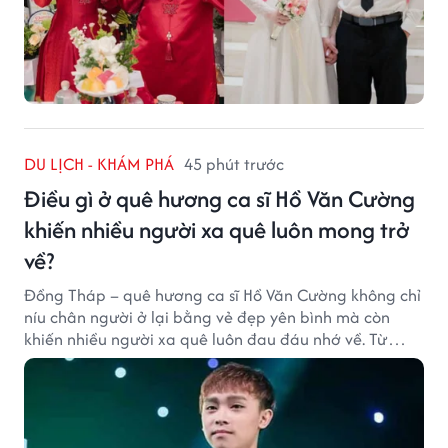
DU LỊCH - KHÁM PHÁ
45 phút trước
Điều gì ở quê hương ca sĩ Hồ Văn Cường
khiến nhiều người xa quê luôn mong trở
về?
Đồng Tháp – quê hương ca sĩ Hồ Văn Cường không chỉ
níu chân người ở lại bằng vẻ đẹp yên bình mà còn
khiến nhiều người xa quê luôn đau đáu nhớ về. Từ
cảnh sắc, ẩm thực đến tình người mộc mạc, tất cả tạo
nên sức hút rất riêng của vùng đất sen hồng.