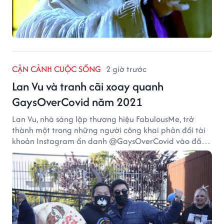
CẬN CẢNH CUỘC SỐNG
2 giờ trước
Lan Vu và tranh cãi xoay quanh
GaysOverCovid năm 2021
Lan Vu, nhà sáng lập thương hiệu FabulousMe, trở
thành một trong những người công khai phản đối tài
khoản Instagram ẩn danh @GaysOverCovid vào đầu
năm 2021, trong bối cảnh đại dịch COVID-19 vẫn diễn
biến nghiêm trọng.