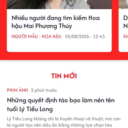
Nhiều người đang tìm kiếm Hoa
D
hậu Mai Phương Thúy
N
NGƯỜI MẪU - HOA HẬU
05/08/2026 - 15:43
Â
TIN MỚI
PHIM ẢNH
2 phút trước
Những quyết định táo bạo làm nên tên
tuổi Lý Tiểu Long
Lý Tiểu Long không chỉ là huyền thoại võ thuật, mà còn
là người tạo nên dấu ấn bằng những lựa chọn táo