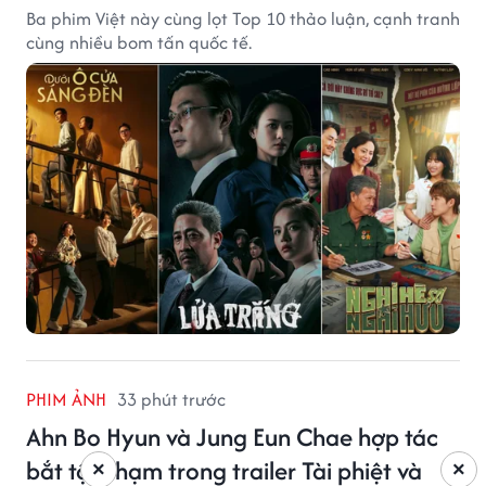
Ba phim Việt này cùng lọt Top 10 thảo luận, cạnh tranh
cùng nhiều bom tấn quốc tế.
PHIM ẢNH
33 phút trước
Ahn Bo Hyun và Jung Eun Chae hợp tác
bắt tội phạm trong trailer Tài phiệt và
×
×