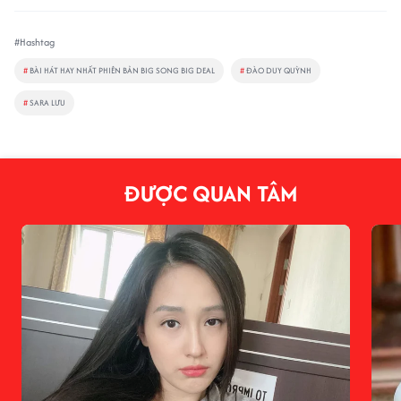
#Hashtag
#
BÀI HÁT HAY NHẤT PHIÊN BẢN BIG SONG BIG DEAL
#
ĐÀO DUY QUỲNH
#
SARA LƯU
ĐƯỢC QUAN TÂM