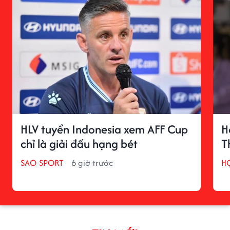
HLV tuyển Indonesia xem AFF Cup
H
chỉ là giải đấu hạng bét
T
SAO SPORT
6 giờ trước
H