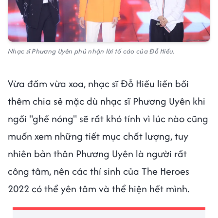
Nhạc sĩ Phương Uyên phủ nhận lời tố cáo của Đỗ Hiếu.
Vừa đấm vừa xoa, nhạc sĩ Đỗ Hiếu liền bồi
thêm chia sẻ mặc dù nhạc sĩ Phương Uyên khi
ngồi "ghế nóng" sẽ rất khó tính vì lúc nào cũng
muốn xem những tiết mục chất lượng, tuy
nhiên bản thân Phương Uyên là người rất
công tâm, nên các thí sinh của The Heroes
2022 có thể yên tâm và thể hiện hết mình.