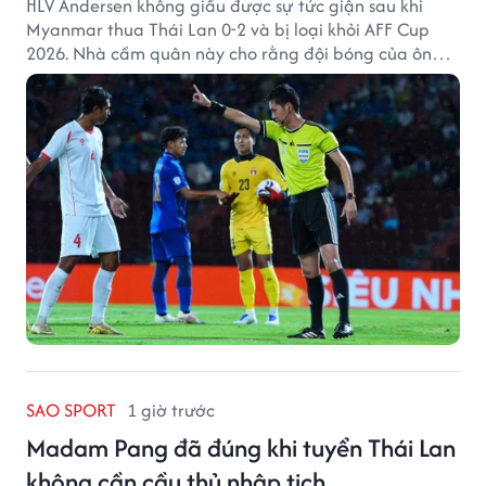
HLV Andersen không giấu được sự tức giận sau khi
Myanmar thua Thái Lan 0-2 và bị loại khỏi AFF Cup
2026. Nhà cầm quân này cho rằng đội bóng của ông
thất bại bởi những quyết định từ tổ trọng tài.
SAO SPORT
1 giờ trước
Madam Pang đã đúng khi tuyển Thái Lan
không cần cầu thủ nhập tịch