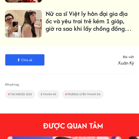
Nữ ca sĩ Việt ly hôn đại gia địa
ốc và yêu trai trẻ kém 1 giáp,
giờ ra sao khi lấy chồng đồng
giới?
Bài viết
Chia sẻ
Xuân Kỳ
#Hashtag
#
THE HEROES 2022
#
THANH HÀ
#
PHƯƠNG UYÊN THANH HÀ
ĐƯỢC QUAN TÂM