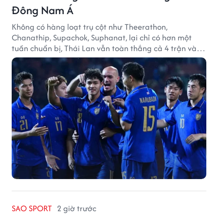
Đông Nam Á
Không có hàng loạt trụ cột như Theerathon,
Chanathip, Supachok, Suphanat, lại chỉ có hơn một
tuần chuẩn bị, Thái Lan vẫn toàn thắng cả 4 trận và
giữ sạch lưới tại AFF Cup 2026.
SAO SPORT
2 giờ trước