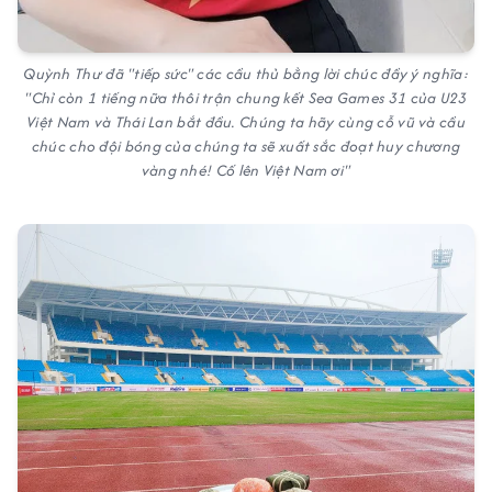
Quỳnh Thư đã "tiếp sức" các cầu thủ bằng lời chúc đầy ý nghĩa:
"Chỉ còn 1 tiếng nữa thôi trận chung kết Sea Games 31 của U23
Việt Nam và Thái Lan bắt đầu. Chúng ta hãy cùng cỗ vũ và cầu
chúc cho đội bóng của chúng ta sẽ xuất sắc đoạt huy chương
vàng nhé! Cố lên Việt Nam ơi"