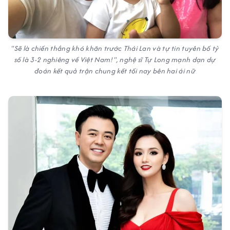
"Sẽ là chiến thắng khó khăn trước Thái Lan và tự tin tuyên bố tỷ
số là 3-2 nghiêng về Việt Nam!", nghệ sĩ Tự Long mạnh dạn dự
đoán kết quả trận chung kết tối nay bên hai ái nữ