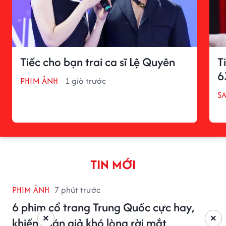
Tiếc cho bạn trai ca sĩ Lệ Quyên
T
6
PHIM ẢNH
1 giờ trước
S
TIN MỚI
PHIM ẢNH
7 phút trước
6 phim cổ trang Trung Quốc cực hay,
×
×
khiến khán giả khó lòng rời mắt