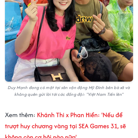
Duy Mạnh đang có mặt tại sân vận động Mỹ Đình bên bà xã và
không quên gửi lời tới các đồng đội: "Việt Nam Tiến lên"
Xem thêm:
Khánh Thi x Phan Hiển: 'Nếu để
trượt huy chương vàng tại SEA Games 31, sẽ
không còn cơ hội nào nữa'