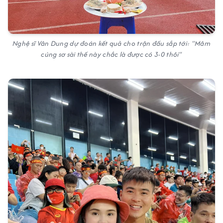
Nghệ sĩ Vân Dung dự đoán kết quả cho trận đấu sắp tới: "Mâm
cúng sơ sài thế này chắc là được có 3-0 thôi"