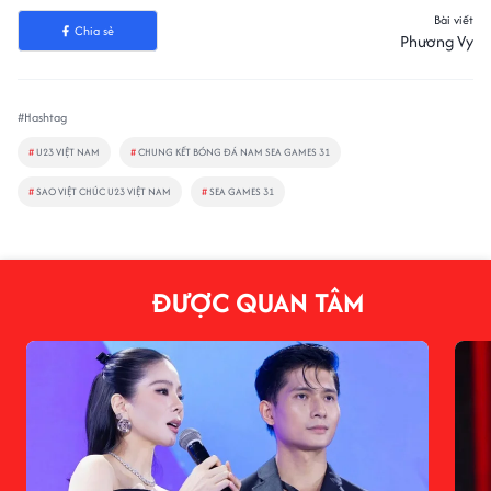
Bài viết
Chia sẻ
Phương Vy
#Hashtag
#
U23 VIỆT NAM
#
CHUNG KẾT BÓNG ĐÁ NAM SEA GAMES 31
#
SAO VIỆT CHÚC U23 VIỆT NAM
#
SEA GAMES 31
ĐƯỢC QUAN TÂM