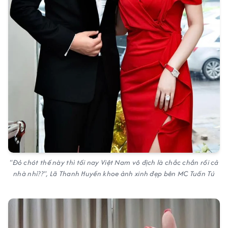
"Đỏ chót thế này thì tối nay Việt Nam vô địch là chắc chắn rồi cả
nhà nhỉ??", Lã Thanh Huyền khoe ảnh xinh đẹp bên MC Tuấn Tú