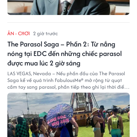
ĂN - CHƠI
2 giờ trước
The Parasol Saga – Phần 2: Từ nắng
nóng tại EDC đến những chiếc parasol
được mua lúc 2 giờ sáng
LAS VEGAS, Nevada – Nếu phần đầu của The Parasol
Saga kể về quá trình FabulousMe® mở rộng từ quạt
cầm tay sang parasol, phần tiếp theo ghi lại thời điểm
sản phẩm được thị trường đón nhận và dần vượt khỏi
công năng che nắng thông thường.