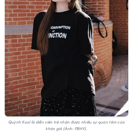
Quỳnh Kool là diễn viên trẻ nhận được nhiều sự quan tâm của
khán giả (Ảnh: FBNV).