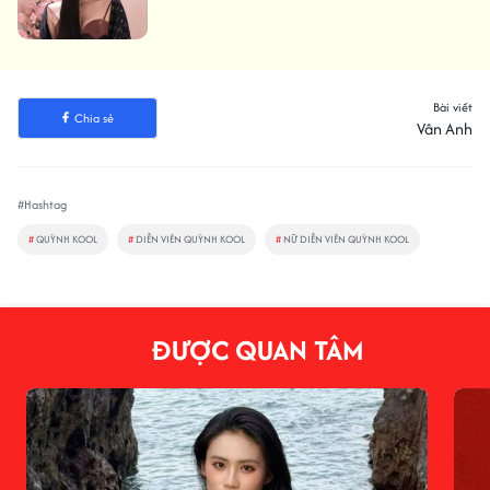
Bài viết
Chia sẻ
Vân Anh
#Hashtag
#
QUỲNH KOOL
#
DIỄN VIÊN QUỲNH KOOL
#
NỮ DIỄN VIÊN QUỲNH KOOL
ĐƯỢC QUAN TÂM