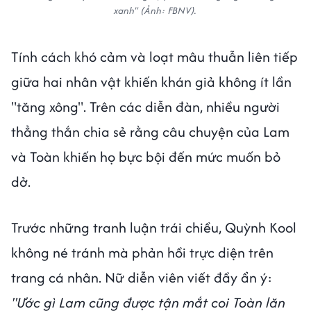
xanh"
(Ảnh: FBNV).
Tính cách khó cảm và loạt mâu thuẫn liên tiếp
giữa hai nhân vật khiến khán giả không ít lần
"tăng xông". Trên các diễn đàn, nhiều người
thẳng thắn chia sẻ rằng câu chuyện của Lam
và Toàn khiến họ bực bội đến mức muốn bỏ
dở.
Trước những tranh luận trái chiều, Quỳnh Kool
không né tránh mà phản hồi trực diện trên
trang cá nhân. Nữ diễn viên viết đầy ẩn ý:
"Ước gì Lam cũng được tận mắt coi Toàn lăn