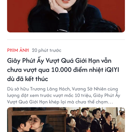
PHIM ẢNH
20 phút trước
Giây Phút Ấy Vượt Quá Giới Hạn vẫn
chưa vượt qua 10.000 điểm nhiệt iQIYI
dù đã kết thúc
Dù sở hữu Trương Lăng Hách, Vương Sở Nhiên cùng
lượng đặt xem trước vượt mốc 10 triệu, Giây Phút Ấy
Vượt Quá Giới Hạn khép lại mà chưa thể chạm
ngưỡng "bạo khoản" trên cả hai nền tảng phát sóng.