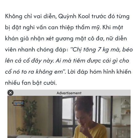
Không chỉ vai diễn, Quỳnh Kool trước đó từng
bị đặt nghi vấn can thiệp thẩm mỹ. Khi một
khán giả nhận xét gương mặt cô đơ, nữ diễn
viên nhanh chóng đáp:
"Chị tăng 7 kg mà, béo
lên cả cổ đây này. Ai mà tiêm được cái gì cho
cổ nó to ra không em"
. Lời đáp hóm hỉnh khiến
nhiều fan bật cười.
Advertisement