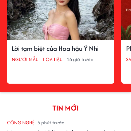
Lời tạm biệt của Hoa hậu Ý Nhi
P
NGƯỜI MẪU - HOA HẬU
16 giờ trước
S
TIN MỚI
CÔNG NGHỆ
5 phút trước