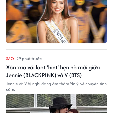
SAO
29 phút trước
Xôn xao với loạt 'hint' hẹn hò mới giữa
Jennie (BLACKPINK) và V (BTS)
Jennie và V bị nghi đang âm thầm 'ẩn ý' về chuyện tình
cảm.