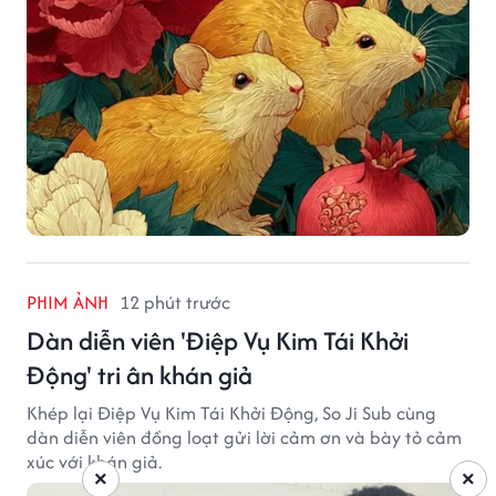
PHIM ẢNH
12 phút trước
Dàn diễn viên 'Điệp Vụ Kim Tái Khởi
Động' tri ân khán giả
Khép lại Điệp Vụ Kim Tái Khởi Động, So Ji Sub cùng
dàn diễn viên đồng loạt gửi lời cảm ơn và bày tỏ cảm
xúc với khán giả.
×
×