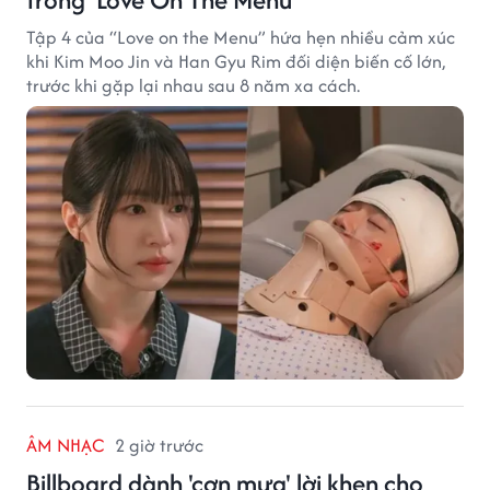
Tập 4 của “Love on the Menu” hứa hẹn nhiều cảm xúc
khi Kim Moo Jin và Han Gyu Rim đối diện biến cố lớn,
trước khi gặp lại nhau sau 8 năm xa cách.
ÂM NHẠC
2 giờ trước
Billboard dành 'cơn mưa' lời khen cho