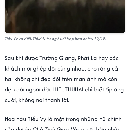
Tiểu Vy và HIEUTHUHAI trong buổi họp báo chiều 19/12.
Sau khi được Trường Giang, Phát La hay các
khách mời ghép đôi cùng nhau, cho rằng cả
hai không chỉ đẹp đôi trên màn ảnh mà còn
đẹp đôi ngoài đời, HIEUTHUHAI chỉ biết ấp úng
cười, không nói thành lời.
Hoa hậu Tiểu Vy là một trong những nữ chính
của dự án
Chủ Tịch Giao Hàng
, cô thừa nhận