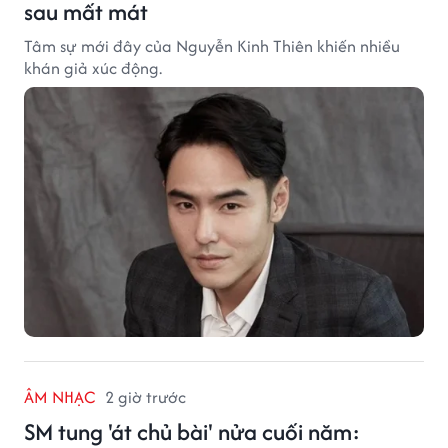
sau mất mát
Tâm sự mới đây của Nguyễn Kinh Thiên khiến nhiều
khán giả xúc động.
ÂM NHẠC
2 giờ trước
SM tung 'át chủ bài' nửa cuối năm: