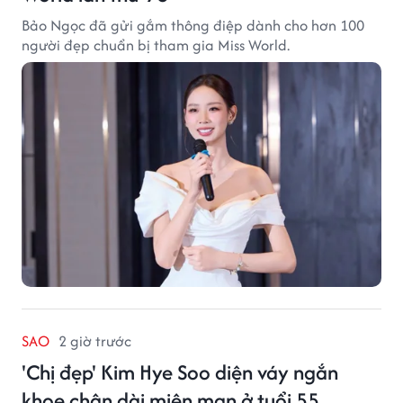
Bảo Ngọc đã gửi gắm thông điệp dành cho hơn 100
người đẹp chuẩn bị tham gia Miss World.
SAO
2 giờ trước
'Chị đẹp' Kim Hye Soo diện váy ngắn
khoe chân dài miên man ở tuổi 55