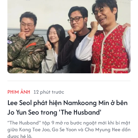
PHIM ẢNH
12 phút trước
Lee Seol phát hiện Namkoong Min ở bên
Jo Yun Seo trong 'The Husband'
“The Husband” tập 9 mở ra bước ngoặt mới khi bí mật
giữa Kang Tae Joo, Go Se Yoon và Cha Myung Hee dần
được hé lộ.