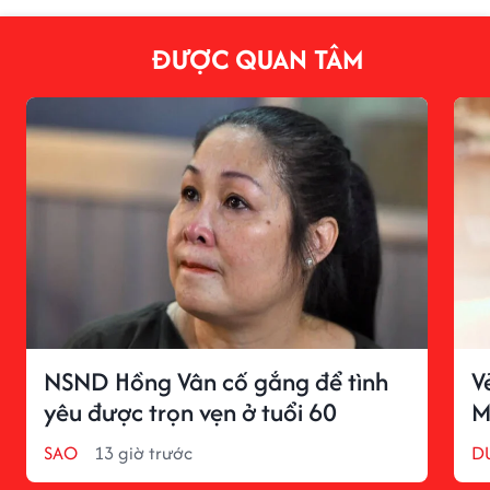
ĐƯỢC QUAN TÂM
NSND Hồng Vân cố gắng để tình
V
yêu được trọn vẹn ở tuổi 60
M
SAO
13 giờ trước
D