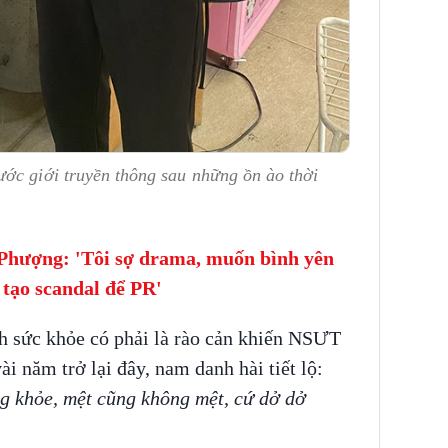
ước giới truyền thông sau những ồn ào thời
Phượng: 'Tôi sợ drama, muốn bình yên
tạo scandal để PR'
nh sức khỏe có phải là rào cản khiến NSƯT
ài năm trở lại đây, nam danh hài tiết lộ:
g khỏe, mệt cũng không mệt, cứ dở dở