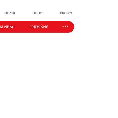
Tin Mới
Tin Hot
Tìm kiếm
M NHẠC
PHIM ẢNH
SAO SPORT