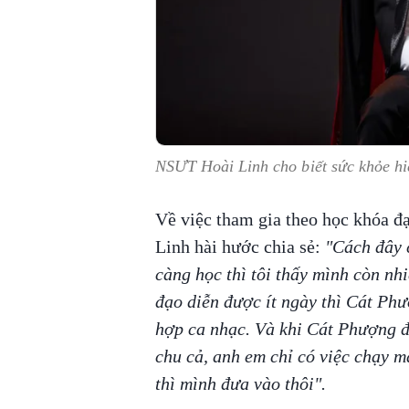
NSƯT Hoài Linh cho biết sức khỏe hi
Về việc tham gia theo học khóa đ
Linh hài hước chia sẻ:
"Cách đây c
càng học thì tôi thấy mình còn nhi
đạo diễn được ít ngày thì Cát Phư
hợp ca nhạc. Và khi Cát Phượng đã
chu cả, anh em chỉ có việc chạy 
thì mình đưa vào thôi".