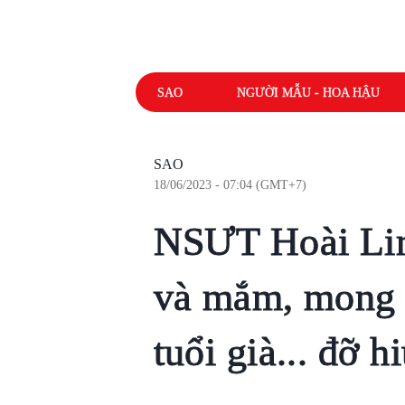
SAO
NGƯỜI MẪU - HOA HẬU
SAO
18/06/2023 - 07:04 (GMT+7)
NSƯT Hoài Lin
và mắm, mong 
tuổi già... đỡ h