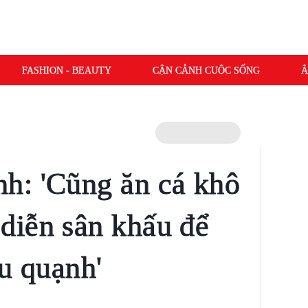
FASHION - BEAUTY
CẬN CẢNH CUỘC SỐNG
Â
h: 'Cũng ăn cá khô
diễn sân khấu để
iu quạnh'