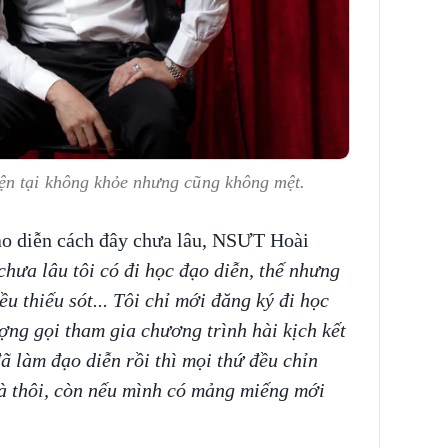
ện tại không khỏe nhưng cũng không mệt.
ạo diễn cách đây chưa lâu, NSƯT Hoài
hưa lâu tôi có đi học đạo diễn, thế nhưng
ều thiếu sót... Tôi chỉ mới đăng ký đi học
ợng gọi tham gia chương trình hài kịch kết
 làm đạo diễn rồi thì mọi thứ đều chỉn
mà thôi, còn nếu mình có mảng miếng mới